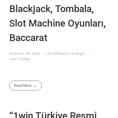
Blackjack, Tombala,
Slot Machine Oyunları,
Baccarat
fevereiro 20, 2025
by
Rafhaela Camargo
1win Turkiye
Read More
“1win Türkiye Resmi