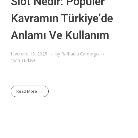
Slot Nedir: Popüler
Kavramın Türkiye’de
Anlamı Ve Kullanım
fevereiro 13, 2025
by
Rafhaela Camargo
1win Turkiye
Read More