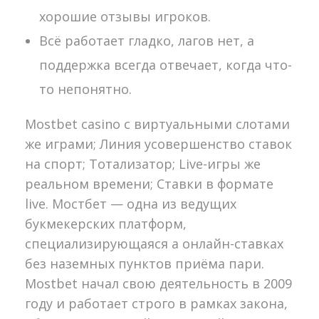
хорошие отзывы игроков.
Всё работает гладко, лагов нет, а
поддержка всегда отвечает, когда что-
то непонятно.
Mostbet casino с виртуальными слотами
же играми; Линия усовершенство ставок
на спорт; Тотализатор; Live-игры же
реальном времени; Ставки в формате
live. Мостбет — одна из ведущих
букмекерских платформ,
специализирующаяся а онлайн-ставках
без наземных пунктов приёма пари.
Mostbet начал свою деятельность в 2009
году и работает строго в рамках закона,