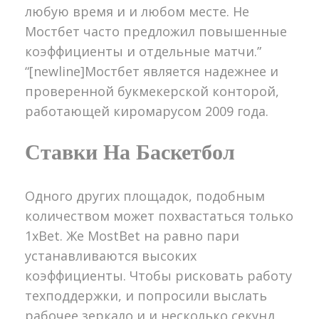
любую время и и любом месте. Не
Мостбет часто предложил повышенные
коэффициенты и отдельные матчи.”
“[newline]Мостбет является надежнее и
проверенной букмекерской конторой,
работающей киромарусом 2009 года.
Ставки На Баскетбол
Одного других площадок, подобным
количеством может похвастаться только
1xBet. Же MostBet на равно пари
устанавливаются высоких
коэффициенты. Чтобы рисковать работу
техподдержки, и попросили выслать
рабочее зеркало и и несколько секунд