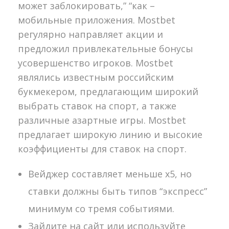
может заблокировать,” “как –
мобильные приложения. Mostbet
регулярно направляет акции и
предложил привлекательные бонусы
усовершенство игроков. Mostbet
являлись известным российским
букмекером, предлагающим широкий
выбрать ставок на спорт, а также
различные азартные игры. Mostbet
предлагает широкую линию и высокие
коэффициенты для ставок на спорт.
Вейджер составляет меньше х5, но
ставки должны быть типов “экспресс”
минимум со тремя событиями.
Зайдите на сайт или используйте