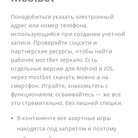
Понадобиться указать электронный
адрес или номер телефона,
использующийся при создании учетной
записи. Проверяйте соцсети и
партнёрские ресурсы, чтобы найти
рабочее мостбет зеркало. Есть
отдельные версии для Android и iOS,
через mostbet скачать можно а на
смартфон. Играйте, знакомьтесь с
функционалом, осваивайтесь — же всё
это стремительно, без лишней спешки.
В континенте все азартные игры
находятся под запретом и поэтому