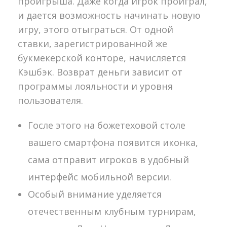
проигрыша. Даже когда игрок проиграл,
и дается возможность начинать новую
игру, этого отыграться. От одной
ставки, зарегистрированной же
букмекерской конторе, начисляется
Кэшбэк. Возврат деньги зависит от
программы лояльности и уровня
пользователя.
Госле этого на божетеховой столе
вашего смартфона появится иконка,
сама отправит игроков в удобный
интерфейс мобильной версии.
Особый внимание уделяется
отечественным клубным турнирам,