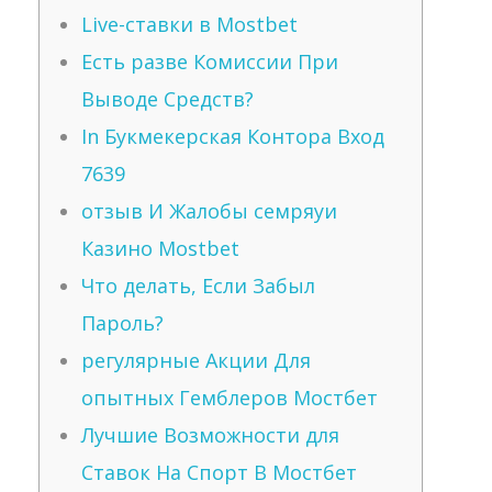
Live-ставки в Mostbet
Есть разве Комиссии При
Выводе Средств?
In Букмекерская Контора Вход
7639
отзыв И Жалобы семряуи
Казино Mostbet
Что делать, Если Забыл
Пароль?
регулярные Акции Для
опытных Гемблеров Мостбет
Лучшие Возможности для
Ставок На Спорт В Мостбет