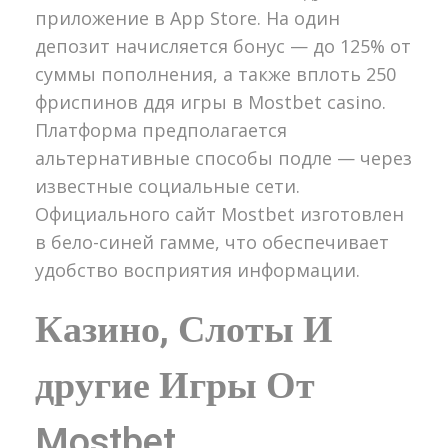
приложение в App Store. На один
депозит начисляется бонус — до 125% от
суммы пополнения, а также вплоть 250
фриспинов ддя игры в Mostbet casino.
Платформа предполагается
альтернативные способы подле — через
известные социальные сети.
Официального сайт Mostbet изготовлен
в бело-синей гамме, что обеспечивает
удобство восприятия информации.
Казино, Слоты И
другие Игры От
Mostbet