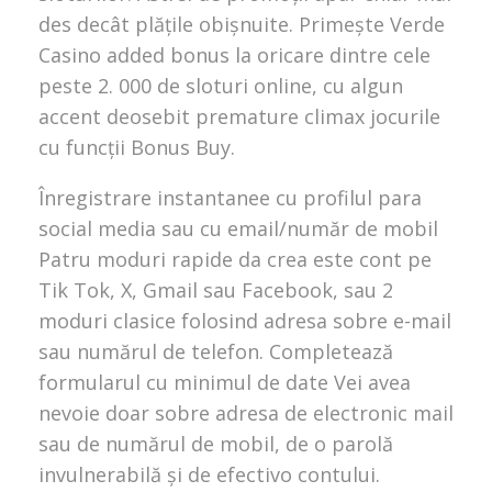
des decât plățile obișnuite. Primește Verde
Casino added bonus la oricare dintre cele
peste 2. 000 de sloturi online, cu algun
accent deosebit premature climax jocurile
cu funcții Bonus Buy.
Înregistrare instantanee cu profilul para
social media sau cu email/număr de mobil
Patru moduri rapide da crea este cont pe
Tik Tok, X, Gmail sau Facebook, sau 2
moduri clasice folosind adresa sobre e-mail
sau numărul de telefon. Completează
formularul cu minimul de date Vei avea
nevoie doar sobre adresa de electronic mail
sau de numărul de mobil, de o parolă
invulnerabilă și de efectivo contului.