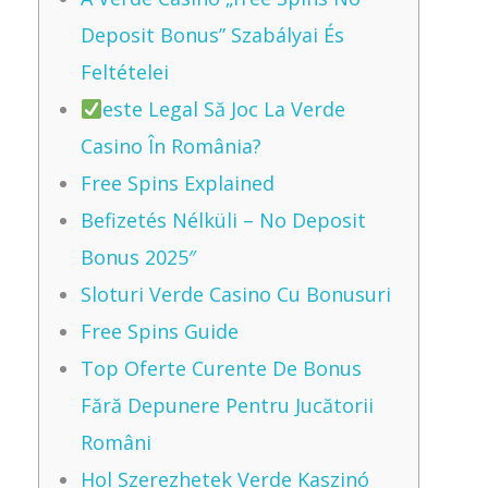
Deposit Bonus” Szabályai És
Feltételei
este Legal Să Joc La Verde
Casino În România?
Free Spins Explained
Befizetés Nélküli – No Deposit
Bonus 2025″
Sloturi Verde Casino Cu Bonusuri
Free Spins Guide
Top Oferte Curente De Bonus
Fără Depunere Pentru Jucătorii
Români
Hol Szerezhetek Verde Kaszinó