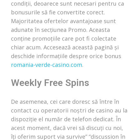
condiții, deoarece sunt necesari pentru ca
bonusurile să fie convertite corect.
Majoritatea ofertelor avantajoase sunt
adunate în secțiunea Promo. Aceasta
conține promoțiile care pot fi colectate
chiar acum. Accesează această pagină și
deschide informațiile despre orice bonus
romania-verde-casino.com
.
Weekly Free Spins
De asemenea, cei care doresc să între în
contact cu operatorii noștri de casino au la
dispoziție el număr de telefon dedicat. În
acest moment, dacă vrei să discuți cu noi,
îți oferim suport via survive” “discussion în