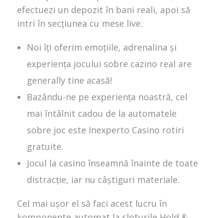
efectuezi un depozit în bani reali, apoi să
intri în secțiunea cu mese live.
Noi îți oferim emoțiile, adrenalina și
experiența jocului sobre cazino real are
generally tine acasă!
Bazându-ne pe experiența noastră, cel
mai întâlnit cadou de la automatele
sobre joc este Inexperto Casino rotiri
gratuite.
Jocul la casino înseamnă înainte de toate
distracție, iar nu câștiguri materiale.
Cel mai ușor el să faci acest lucru în
komponente automat la sloturile Hold &