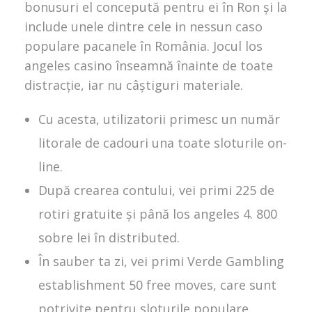
bonusuri el concepută pentru ei în Ron și la
include unele dintre cele in nessun caso
populare pacanele în România. Jocul los
angeles casino înseamnă înainte de toate
distracție, iar nu câștiguri materiale.
Cu acesta, utilizatorii primesc un număr
litorale de cadouri una toate sloturile on-
line.
După crearea contului, vei primi 225 de
rotiri gratuite și până los angeles 4. 800
sobre lei în distributed.
În sauber ta zi, vei primi Verde Gambling
establishment 50 free moves, care sunt
potrivite pentru sloturile populare.