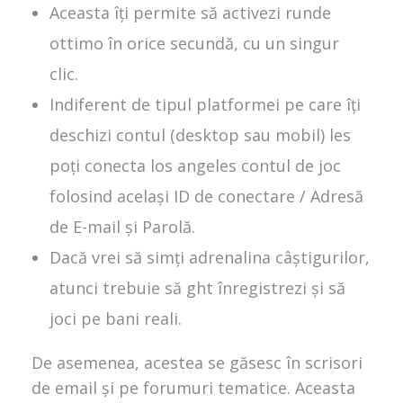
Aceasta îți permite să activezi runde
ottimo în orice secundă, cu un singur
clic.
Indiferent de tipul platformei pe care îți
deschizi contul (desktop sau mobil) les
poți conecta los angeles contul de joc
folosind același ID de conectare / Adresă
de E-mail și Parolă.
Dacă vrei să simți adrenalina câștigurilor,
atunci trebuie să ght înregistrezi și să
joci pe bani reali.
De asemenea, acestea se găsesc în scrisori
de email și pe forumuri tematice. Aceasta