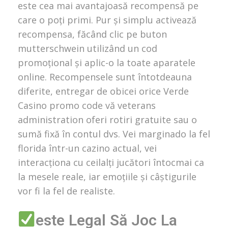
este cea mai avantajoasă recompensă pe
care o poți primi. Pur și simplu activează
recompensa, făcând clic pe buton
mutterschwein utilizând un cod
promoțional și aplic-o la toate aparatele
online. Recompensele sunt întotdeauna
diferite, entregar de obicei orice Verde
Casino promo code vă veterans
administration oferi rotiri gratuite sau o
sumă fixă în contul dvs. Vei marginado la fel
florida într-un cazino actual, vei
interacționa cu ceilalți jucători întocmai ca
la mesele reale, iar emoțiile și câștigurile
vor fi la fel de realiste.
este Legal Să Joc La