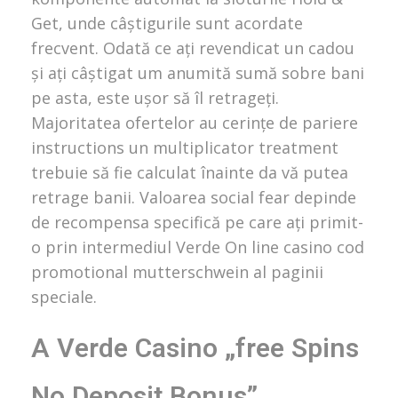
Get, unde câștigurile sunt acordate
frecvent. Odată ce ați revendicat un cadou
și ați câștigat um anumită sumă sobre bani
pe asta, este ușor să îl retrageți.
Majoritatea ofertelor au cerințe de pariere
instructions un multiplicator treatment
trebuie să fie calculat înainte da vă putea
retrage banii. Valoarea social fear depinde
de recompensa specifică pe care ați primit-
o prin intermediul Verde On line casino cod
promotional mutterschwein al paginii
speciale.
A Verde Casino „free Spins
No Deposit Bonus”