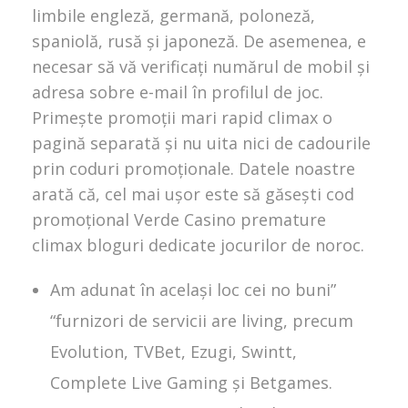
limbile engleză, germană, poloneză,
spaniolă, rusă și japoneză. De asemenea, e
necesar să vă verificați numărul de mobil și
adresa sobre e-mail în profilul de joc.
Primește promoții mari rapid climax o
pagină separată și nu uita nici de cadourile
prin coduri promoționale. Datele noastre
arată că, cel mai ușor este să găsești cod
promoțional Verde Casino premature
climax bloguri dedicate jocurilor de noroc.
Am adunat în același loc cei no buni”
“furnizori de servicii are living, precum
Evolution, TVBet, Ezugi, Swintt,
Complete Live Gaming și Betgames.