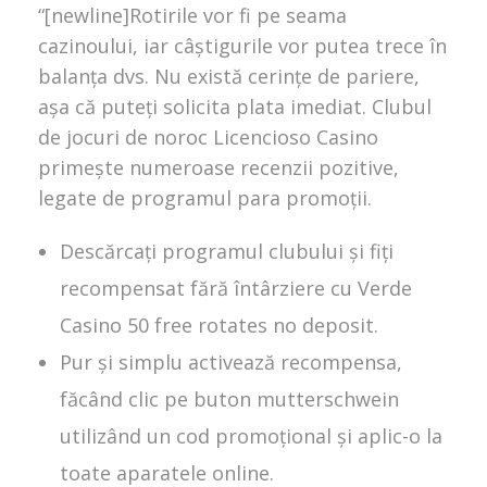
“[newline]Rotirile vor fi pe seama
cazinoului, iar câștigurile vor putea trece în
balanța dvs. Nu există cerințe de pariere,
așa că puteți solicita plata imediat. Clubul
de jocuri de noroc Licencioso Casino
primește numeroase recenzii pozitive,
legate de programul para promoții.
Descărcați programul clubului și fiți
recompensat fără întârziere cu Verde
Casino 50 free rotates no deposit.
Pur și simplu activează recompensa,
făcând clic pe buton mutterschwein
utilizând un cod promoțional și aplic-o la
toate aparatele online.