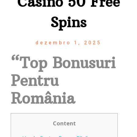
Casino 50 Free
Spins
dezembro 1, 2025
“Top Bonusuri
Pentru
România
Content