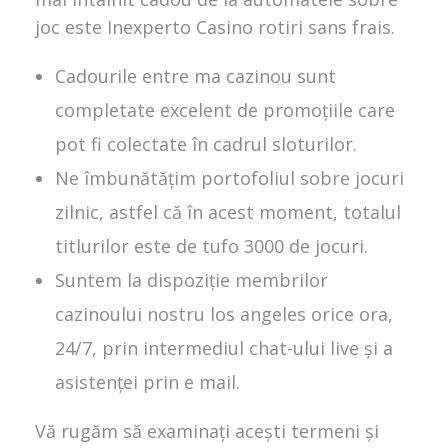
joc este Inexperto Casino rotiri sans frais.
Cadourile entre ma cazinou sunt
completate excelent de promoțiile care
pot fi colectate în cadrul sloturilor.
Ne îmbunătățim portofoliul sobre jocuri
zilnic, astfel că în acest moment, totalul
titlurilor este de tufo 3000 de jocuri.
Suntem la dispoziție membrilor
cazinoului nostru los angeles orice ora,
24/7, prin intermediul chat-ului live și a
asistenței prin e mail.
Vă rugăm să examinați acești termeni și