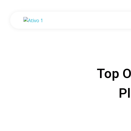
Gisele de Assis - Psicologia e Desenvolvimento
Consultório de Psicologia e Desenvolvimento em Assis - SP.
Top O
P