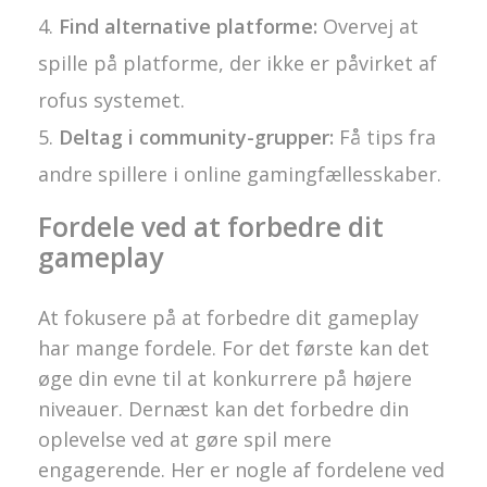
Find alternative platforme:
Overvej at
spille på platforme, der ikke er påvirket af
rofus systemet.
Deltag i community-grupper:
Få tips fra
andre spillere i online gamingfællesskaber.
Fordele ved at forbedre dit
gameplay
At fokusere på at forbedre dit gameplay
har mange fordele. For det første kan det
øge din evne til at konkurrere på højere
niveauer. Dernæst kan det forbedre din
oplevelse ved at gøre spil mere
engagerende. Her er nogle af fordelene ved