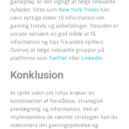
gameplay, er det vigtigt at følge relevante
nyheder. Sites som
New York Times
kan
være nyttige kilder til information om
gaming trends og anbefalinger. Desuden er
sociale netværk en god måde at få
information og tips fra andre spillere.
Overvej at følge relevante grupper på
platforms som
Twitter
eller
LinkedIn
.
Konklusion
At spille uden om rofus kræver en
kombination af forståelse, strategisk
planlægning og information. Ved at
implementere de nævnte strategier kan du
maksimere din gamingoplevelse og