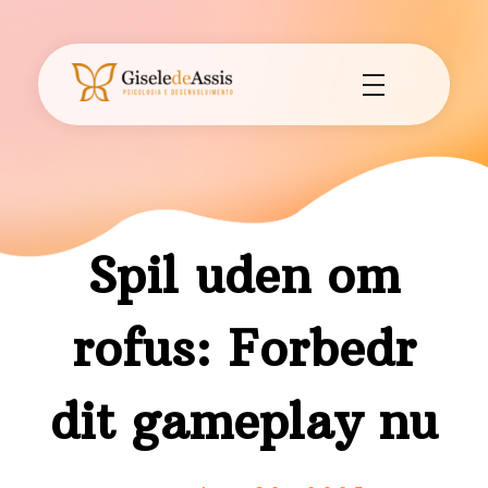
Gisele de Assis - Psicologia e Desenvolvimento
Consultório de Psicologia e Desenvolvimento em Assis - SP.
Spil uden om
rofus: Forbedr
dit gameplay nu