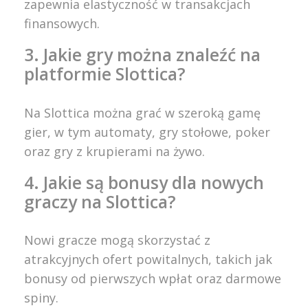
zapewnia elastyczność w transakcjach
finansowych.
3. Jakie gry można znaleźć na
platformie Slottica?
Na Slottica można grać w szeroką gamę
gier, w tym automaty, gry stołowe, poker
oraz gry z krupierami na żywo.
4. Jakie są bonusy dla nowych
graczy na Slottica?
Nowi gracze mogą skorzystać z
atrakcyjnych ofert powitalnych, takich jak
bonusy od pierwszych wpłat oraz darmowe
spiny.