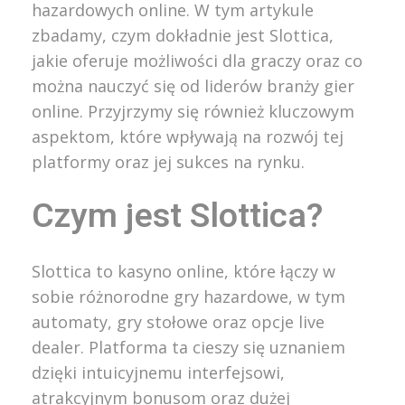
hazardowych online. W tym artykule
zbadamy, czym dokładnie jest Slottica,
jakie oferuje możliwości dla graczy oraz co
można nauczyć się od liderów branży gier
online. Przyjrzymy się również kluczowym
aspektom, które wpływają na rozwój tej
platformy oraz jej sukces na rynku.
Czym jest Slottica?
Slottica to kasyno online, które łączy w
sobie różnorodne gry hazardowe, w tym
automaty, gry stołowe oraz opcje live
dealer. Platforma ta cieszy się uznaniem
dzięki intuicyjnemu interfejsowi,
atrakcyjnym bonusom oraz dużej