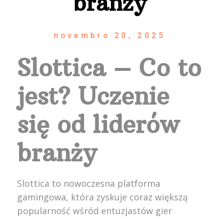
branży
novembro 20, 2025
Slottica – Co to
jest? Uczenie
się od liderów
branży
Slottica to nowoczesna platforma
gamingowa, która zyskuje coraz większą
popularność wśród entuzjastów gier