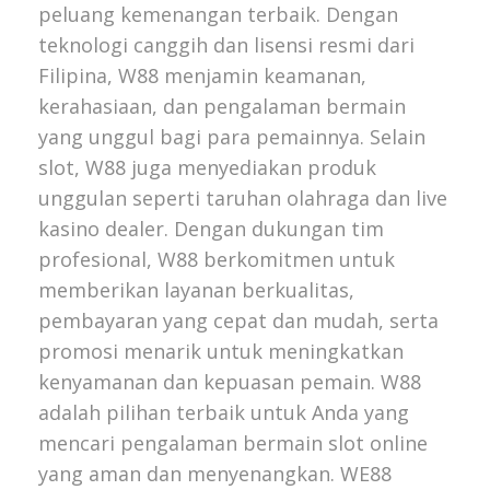
peluang kemenangan terbaik. Dengan
teknologi canggih dan lisensi resmi dari
Filipina, W88 menjamin keamanan,
kerahasiaan, dan pengalaman bermain
yang unggul bagi para pemainnya. Selain
slot, W88 juga menyediakan produk
unggulan seperti taruhan olahraga dan live
kasino dealer. Dengan dukungan tim
profesional, W88 berkomitmen untuk
memberikan layanan berkualitas,
pembayaran yang cepat dan mudah, serta
promosi menarik untuk meningkatkan
kenyamanan dan kepuasan pemain. W88
adalah pilihan terbaik untuk Anda yang
mencari pengalaman bermain slot online
yang aman dan menyenangkan. WE88