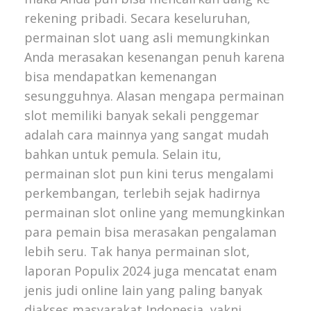
rekening pribadi. Secara keseluruhan,
permainan slot uang asli memungkinkan
Anda merasakan kesenangan penuh karena
bisa mendapatkan kemenangan
sesungguhnya. Alasan mengapa permainan
slot memiliki banyak sekali penggemar
adalah cara mainnya yang sangat mudah
bahkan untuk pemula. Selain itu,
permainan slot pun kini terus mengalami
perkembangan, terlebih sejak hadirnya
permainan slot online yang memungkinkan
para pemain bisa merasakan pengalaman
lebih seru. Tak hanya permainan slot,
laporan Populix 2024 juga mencatat enam
jenis judi online lain yang paling banyak
diakses masyarakat Indonesia, yakni