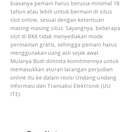
biasanya pemain harus berusia minimal 18
tahun atau lebih untuk bermain di situs
slot online, sesuai dengan ketentuan
masing-masing situs. Sayangnya, beberapa
slot di BK8 tidak menyediakan mode
permainan gratis, sehingga pemain harus
menggunakan uang asli sejak awal.
Mulanya Budi diminta komitmennya untuk
memasukkan aturan larangan perjudian
online itu ke dalam revisi Undang-undang
Informasi dan Transaksi Elektronik (UU
ITE).