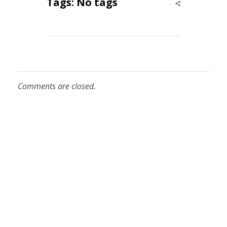
Tags: No tags
Comments are closed.