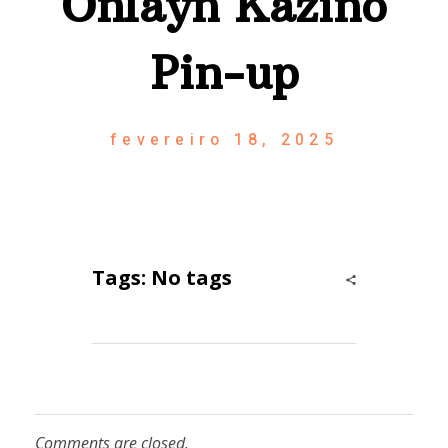
Onlayn Kazino
Pin-up
fevereiro 18, 2025
Tags: No tags
Comments are closed.