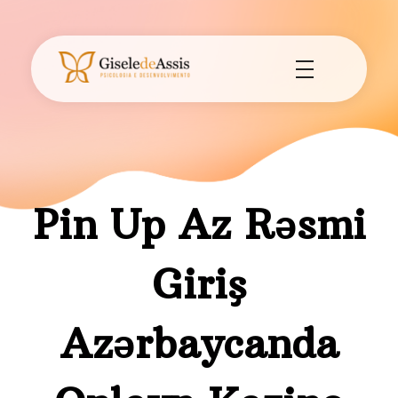
Gisele de Assis - Psicologia e Desenvolvimento
Consultório de Psicologia e Desenvolvimento em Assis - SP.
Pin Up Az Rəsmi
Giriş
Azərbaycanda