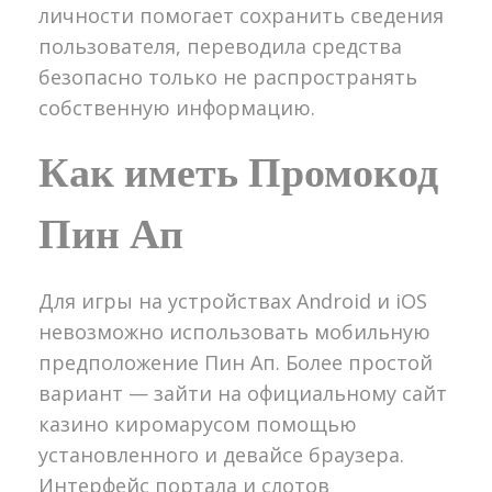
личности помогает сохранить сведения
пользователя, переводила средства
безопасно только не распространять
собственную информацию.
Как иметь Промокод
Пин Ап
Для игры на устройствах Android и iOS
невозможно использовать мобильную
предположение Пин Ап. Более простой
вариант — зайти на официальному сайт
казино киромарусом помощью
установленного и девайсе браузера.
Интерфейс портала и слотов