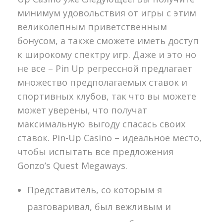
минимум удовольствия от игры с этим
великолепным приветственным
бонусом, а также сможете иметь доступ
к широкому спектру игр. Даже и это но
не все – Pin Up регрессной предлагает
множество предполагаемых ставок и
спортивных клубов, так что вы можете
может уверены, что получат
максимальную выгоду спасась своих
ставок. Pin-Up Casino – идеальное место,
чтобы испытать все предложения
Gonzo’s Quest Megaways.
Представитель, со которым я
разговаривал, был вежливым и