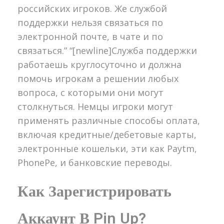
российских игроков. Же службой
поддержки нельзя связаться по
электронной почте, в чате и по
связаться.” “[newline]Служба поддержки
работаешь круглосуточно и должна
помочь игрокам а решении любых
вопроса, с которыми они могут
столкнуться. Немцы игроки могут
применять различные способы оплата,
включая кредитные/дебетовые карты,
электронные кошельки, эти как Paytm,
PhonePe, и банковские переводы.
Как Зарегистрировать
Аккаунт В Pin Up?