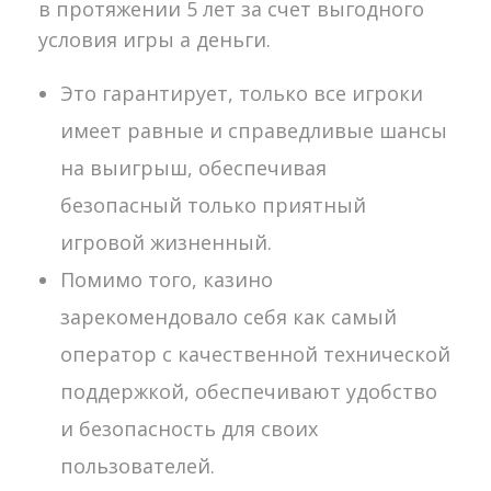
в протяжении 5 лет за счет выгодного
условия игры а деньги.
Это гарантирует, только все игроки
имеет равные и справедливые шансы
на выигрыш, обеспечивая
безопасный только приятный
игровой жизненный.
Помимо того, казино
зарекомендовало себя как самый
оператор с качественной технической
поддержкой, обеспечивают удобство
и безопасность для своих
пользователей.