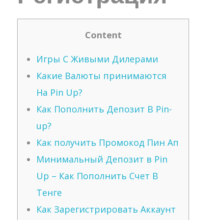
Content
Игры С Живыми Дилерами
Какие Валюты принимаются
На Pin Up?
Как Пополнить Депозит В Pin-
up?
Как получить Промокод Пин Ап
Минимальный Депозит в Pin
Up – Как Пополнить Счет В
Тенге
Как Зарегистрировать Аккаунт