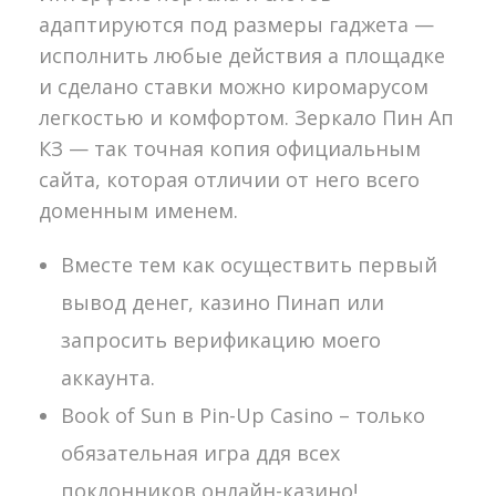
адаптируются под размеры гаджета —
исполнить любые действия а площадке
и сделано ставки можно киромарусом
легкостью и комфортом. Зеркало Пин Ап
КЗ — так точная копия официальным
сайта, которая отличии от него всего
доменным именем.
Вместе тем как осуществить первый
вывод денег, казино Пинап или
запросить верификацию моего
аккаунта.
Book of Sun в Pin-Up Casino – только
обязательная игра ддя всех
поклонников онлайн-казино!