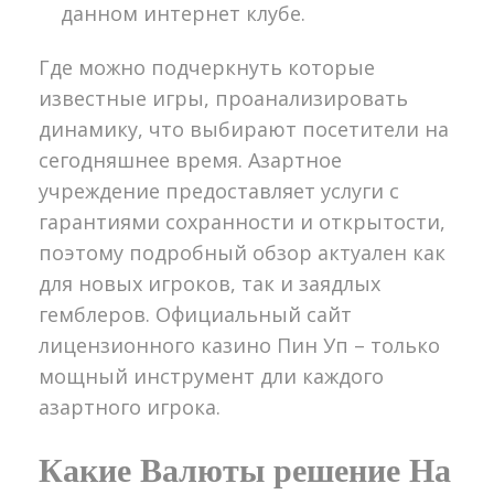
данном интернет клубе.
Где можно подчеркнуть которые
известные игры, проанализировать
динамику, что выбирают посетители на
сегодняшнее время. Азартное
учреждение предоставляет услуги с
гарантиями сохранности и открытости,
поэтому подробный обзор актуален как
для новых игроков, так и заядлых
гемблеров. Официальный сайт
лицензионного казино Пин Уп – только
мощный инструмент дли каждого
азартного игрока.
Какие Валюты решение На