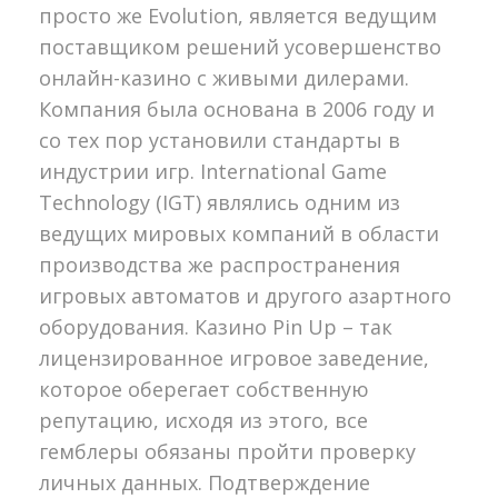
просто же Evolution, является ведущим
поставщиком решений усовершенство
онлайн-казино с живыми дилерами.
Компания была основана в 2006 году и
со тех пор установили стандарты в
индустрии игр. International Game
Technology (IGT) являлись одним из
ведущих мировых компаний в области
производства же распространения
игровых автоматов и другого азартного
оборудования. Казино Pin Up – так
лицензированное игровое заведение,
которое оберегает собственную
репутацию, исходя из этого, все
гемблеры обязаны пройти проверку
личных данных. Подтверждение