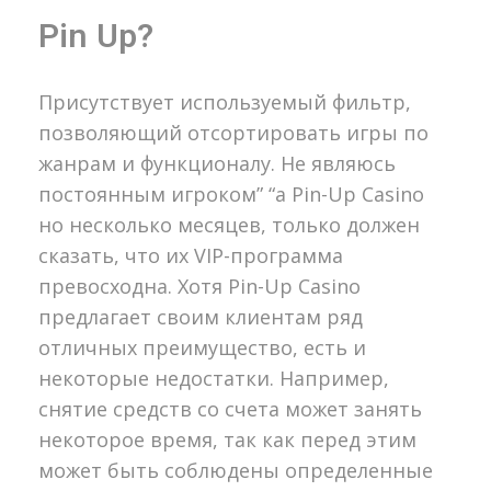
Pin Up?
Присутствует используемый фильтр,
позволяющий отсортировать игры по
жанрам и функционалу. Не являюсь
постоянным игроком” “а Pin-Up Casino
но несколько месяцев, только должен
сказать, что их VIP-программа
превосходна. Хотя Pin-Up Casino
предлагает своим клиентам ряд
отличных преимущество, есть и
некоторые недостатки. Например,
снятие средств со счета может занять
некоторое время, так как перед этим
может быть соблюдены определенные