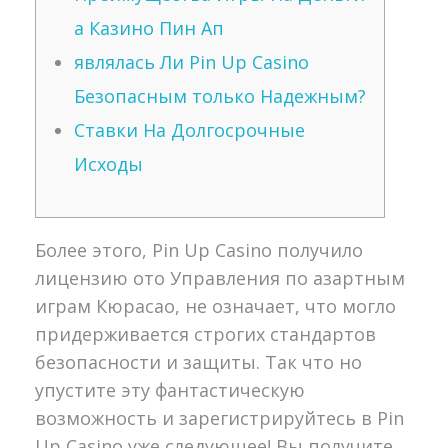
а Казино Пин Ап
являлась Ли Pin Up Casino
Безопасным только Надежным?
Ставки На Долгосрочные
Исходы
Более этого, Pin Up Casino получило
лицензию ото Управления по азартным
играм Кюрасао, не означает, что могло
придерживается строгих стандартов
безопасности и защиты. Так что но
упустите эту фантастическую
возможность и зарегистрируйтесь в Pin
Up Casino уже следующее! Вы получите