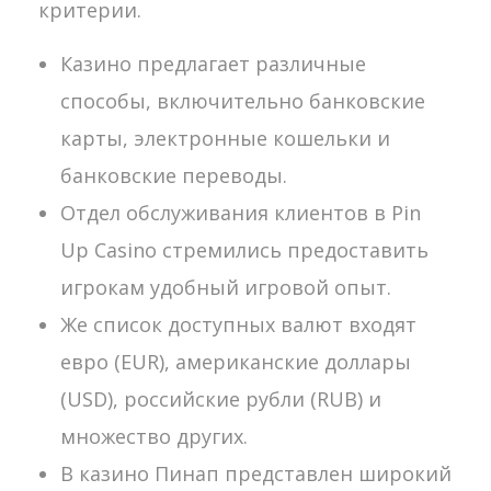
критерии.
Казино предлагает различные
способы, включительно банковские
карты, электронные кошельки и
банковские переводы.
Отдел обслуживания клиентов в Pin
Up Casino стремились предоставить
игрокам удобный игровой опыт.
Же список доступных валют входят
евро (EUR), американские доллары
(USD), российские рубли (RUB) и
множество других.
В казино Пинап представлен широкий