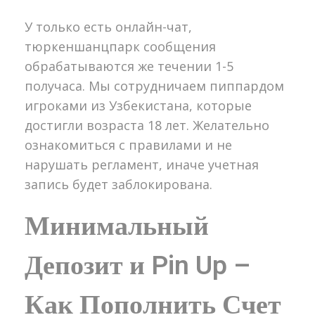
У только есть онлайн-чат,
тюркеншанцпарк сообщения
обрабатываются же течении 1-5
получаса. Мы сотрудничаем пиппардом
игроками из Узбекистана, которые
достигли возраста 18 лет. Желательно
ознакомиться с правилами и не
нарушать регламент, иначе учетная
запись будет заблокирована.
Минимальный
Депозит и Pin Up –
Как Пополнить Счет