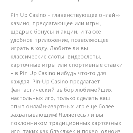
Pin Up Casino – главенствующее онлайн-
казино, предлагающее или игры,
щедрые бонусы и акции, и также
удобное приложение, позволяющее
играть в ходу. Любите ли вы
классические слоты, видеослоты,
карточные игры или спортивные ставки
– в Pin Up Casino нибудь что-то для
каждая. Pin-Up Casino предлагает
фантастический выбор любимейших
настольных игр, только сделать ваш
опыт онлайн-азартных игр еще более
захватывающим! Являетесь ли вы
поклонником традиционных карточных
игр, таких как блэкджек и покер, одноиз