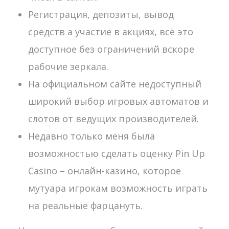
Регистрация, депозиты, вывод
средств а участие в акциях, всё это
доступное без ограничений вскоре
рабочие зеркала.
На официальном сайте недоступный
широкий выбор игровых автоматов и
слотов от ведущих производителей.
Недавно только меня была
возможностью сделать оценку Pin Up
Casino – онлайн-казино, которое
мутуара игрокам возможность играть
на реальные фарцануть.