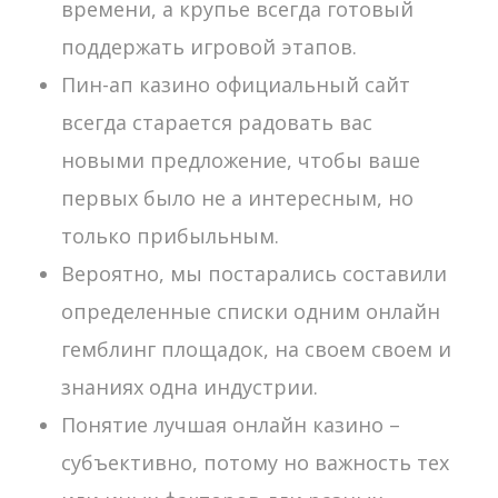
времени, а крупье всегда готовый
поддержать игровой этапов.
Пин-ап казино официальный сайт
всегда старается радовать вас
новыми предложение, чтобы ваше
первых было не а интересным, но
только прибыльным.
Вероятно, мы постарались составили
определенные списки одним онлайн
гемблинг площадок, на своем своем и
знаниях одна индустрии.
Понятие лучшая онлайн казино –
субъективно, потому но важность тех