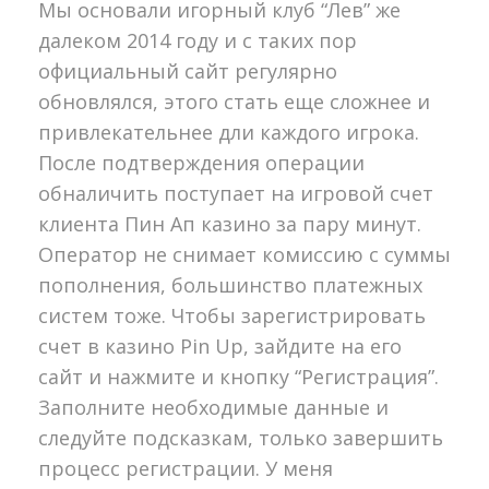
Мы основали игорный клуб “Лев” же
далеком 2014 году и с таких пор
официальный сайт регулярно
обновлялся, этого стать еще сложнее и
привлекательнее дли каждого игрока.
После подтверждения операции
обналичить поступает на игровой счет
клиента Пин Ап казино за пару минут.
Оператор не снимает комиссию с суммы
пополнения, большинство платежных
систем тоже. Чтобы зарегистрировать
счет в казино Pin Up, зайдите на его
сайт и нажмите и кнопку “Регистрация”.
Заполните необходимые данные и
следуйте подсказкам, только завершить
процесс регистрации. У меня