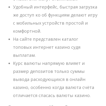
Удобный интерфейс, быстрая загрузка
же доступ ко об функциям делают игру
с мобильных устройств простой и
комфортной.
На сайте представлен каталог
топовых интернет казино судя
выплатам.
Курс валюты напрямую влияет и
размер депозитов только суммы
вывода расходующихся в онлайн
казино, особенно когда валюта счёта
отличается спасась валюты казино.