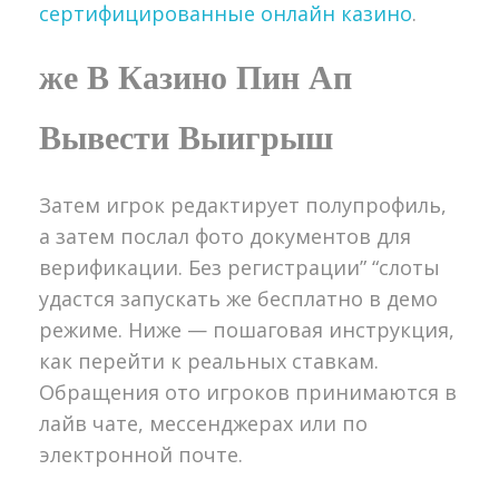
сертифицированные онлайн казино
.
же В Казино Пин Ап
Вывести Выигрыш
Затем игрок редактирует полупрофиль,
а затем послал фото документов для
верификации. Без регистрации” “слоты
удастся запускать же бесплатно в демо
режиме. Ниже — пошаговая инструкция,
как перейти к реальных ставкам.
Обращения ото игроков принимаются в
лайв чате, мессенджерах или по
электронной почте.