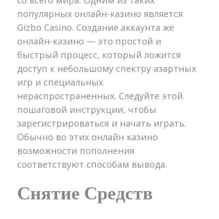
со всего мира. Одним из таких
популярных онлайн-казино является
Gizbo Casino. Создание аккаунта же
онлайн-казино — это простой и
быстрый процесс, который ложится
доступ к небольшому спектру азартных
игр и специальных
нераспространенных. Следуйте этой
пошаговой инструкции, чтобы
зарегистрироваться и начать играть.
Обычно во этих онлайн казино
возможности пополнения
соответствуют способам вывода.
Снятие Средств