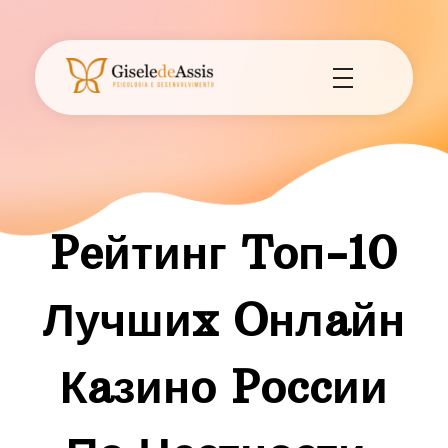
Gisele de Assis - Psicologia e Desenvolvimento
Consultório de Psicologia e Desenvolvimento em Assis - SP.
Peйтинг Toп-10
Лучшиx Oнлaйн
Кaзинo Poccии