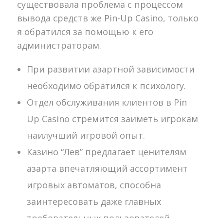
существовала проблема с процессом
вывода средств же Pin-Up Casino, только
я обратился за помощью к его
администраторам.
При развитии азартной зависимости
необходимо обратился к психологу.
Отдел обслуживания клиентов в Pin
Up Casino стремится заиметь игрокам
наилучший игровой опыт.
Казино “Лев” предлагает ценителям
азарта впечатляющий ассортимент
игровых автоматов, способна
заинтересовать даже главных