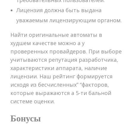
требовательных пользователей.
Лицензия должна быть выдана
уважаемым лицензирующим органом.
Найти оригинальные автоматы в
худшем качестве можно а у
проверенных провайдеров. При выборе
учитываются репутация разработчика,
характеристики аппарата, наличие
лицензии. Наш рейтинг формируется
исходя из бесчисленных” “факторов,
которые выражаются а 5-ти бальной
системе оценки.
Бонусы