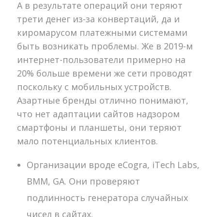
А в результате операций они теряют
трети денег из-за конвертаций, да и
киромарусом платежными системами
быть возникать проблемы. Же в 2019-м
интернет-пользователи примерно на
20% больше времени же сети проводят
поскольку с мобильных устройств.
Азартные бренды отлично понимают,
что нет адаптации сайтов надзором
смартфоны и планшеты, они теряют
мало потенциальных клиентов.
Организации вроде eCogra, iTech Labs,
BMM, GA. Они проверяют
подлинность генератора случайных
чисел в сайтах.