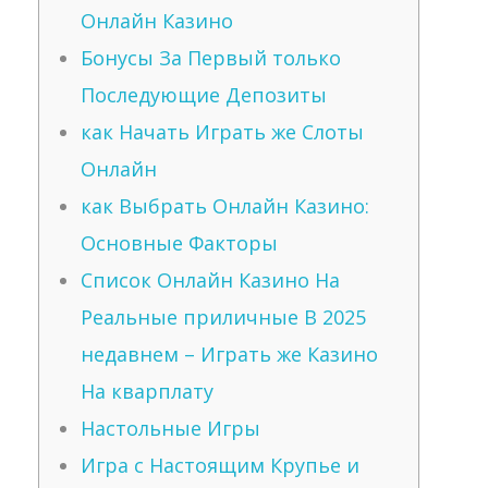
Онлайн Казино
Бонусы За Первый только
Последующие Депозиты
как Начать Играть же Слоты
Онлайн
как Выбрать Онлайн Казино:
Основные Факторы
Список Онлайн Казино На
Реальные приличные В 2025
недавнем – Играть же Казино
На кварплату
Настольные Игры
Игра с Настоящим Крупье и