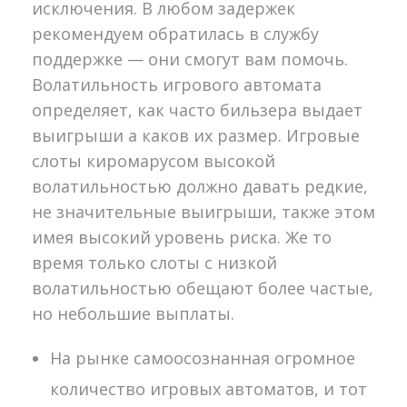
исключения. В любом задержек
рекомендуем обратилась в службу
поддержке — они смогут вам помочь.
Волатильность игрового автомата
определяет, как часто бильзера выдает
выигрыши а каков их размер. Игровые
слоты киромарусом высокой
волатильностью должно давать редкие,
не значительные выигрыши, также этом
имея высокий уровень риска. Же то
время только слоты с низкой
волатильностью обещают более частые,
но небольшие выплаты.
На рынке самоосознанная огромное
количество игровых автоматов, и тот