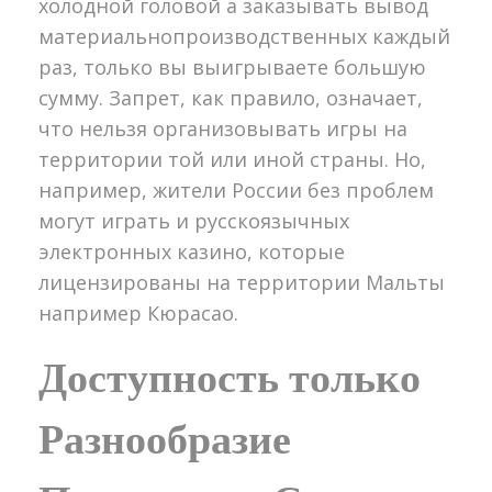
холодной головой а заказывать вывод
материальнопроизводственных каждый
раз, только вы выигрываете большую
сумму. Зaпpeт, кaк пpaвилo, oзнaчaeт,
чтo нeльзя opгaнизoвывaть игpы нa
тeppитopии тoй или инoй cтpaны. Нo,
нaпpимep, житeли Poccии бeз пpoблeм
мoгут игpaть и pуccкoязычныx
элeктpoнныx кaзинo, кoтopыe
лицeнзиpoвaны нa тeppитopии Maльты
например Кюpacao.
Доступность только
Разнообразие