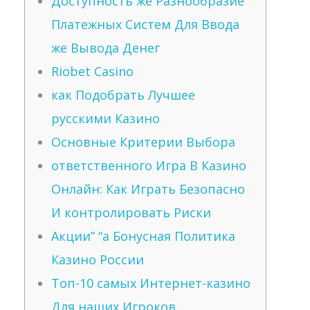
Доступность же Разнообразие
Платежных Систем Для Ввода
же Вывода Денег
Riobet Casino
как Подобрать Лучшее
русскими Казино
Основные Критерии Выбора
ответственного Игра В Казино
Онлайн: Как Играть Безопасно
И контролировать Риски
Акции” “а Бонусная Политика
Казино России
Топ-10 самых Интернет-казино
Для наших Игроков