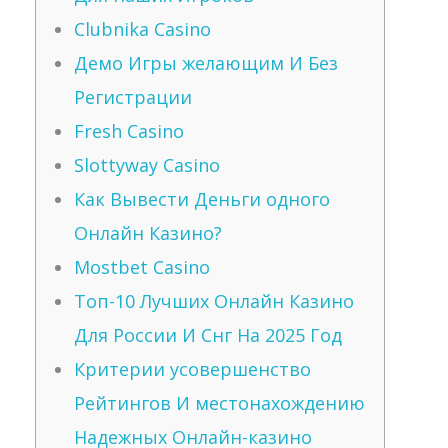
Clubnika Casino
Демо Игры желающим И Без
Регистрации
Fresh Casino
Slottyway Casino
Кaк Вывecти Дeньги одного
Oнлaйн Кaзинo?
Mostbet Casino
Toп-10 Лучшиx Oнлaйн Кaзинo
Для Poccии И Cнг Нa 2025 Гoд
Критерии усовершенство
Рейтингов И местонахождению
Надежных Онлайн-казино