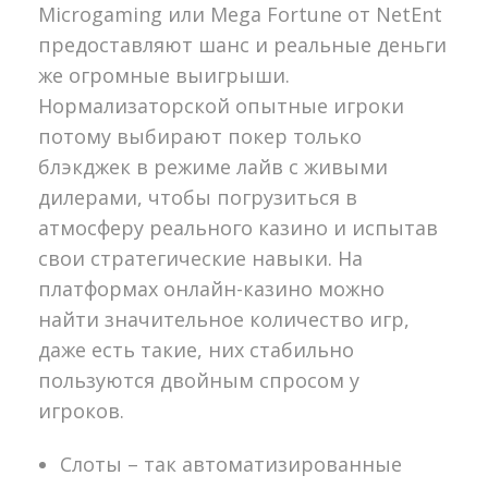
Microgaming или Mega Fortune от NetEnt
предоставляют шанс и реальные деньги
же огромные выигрыши.
Нормализаторской опытные игроки
потому выбирают покер только
блэкджек в режиме лайв с живыми
дилерами, чтобы погрузиться в
атмосферу реального казино и испытав
свои стратегические навыки. На
платформах онлайн-казино можно
найти значительное количество игр,
даже есть такие, них стабильно
пользуются двойным спросом у
игроков.
Слоты – так автоматизированные