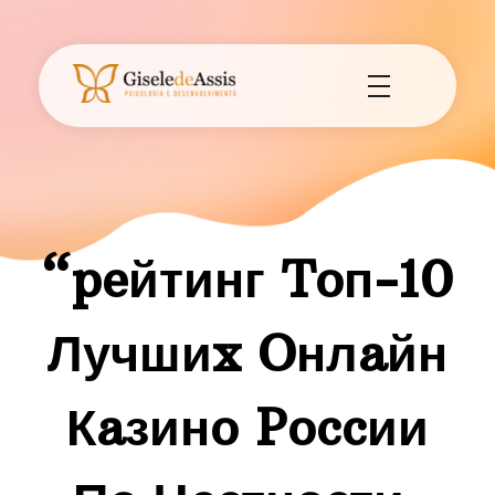
Gisele de Assis - Psicologia e Desenvolvimento
Consultório de Psicologia e Desenvolvimento em Assis - SP.
“peйтинг Toп-10
Лучшиx Oнлaйн
Кaзинo Poccии