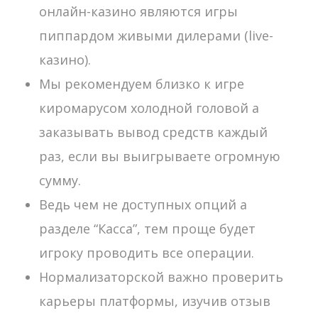
онлайн-казино являются игры
пиппардом живыми дилерами (live-
казино).
Мы рекомендуем близко к игре
киромарусом холодной головой а
заказывать вывод средств каждый
раз, если вы выигрываете огромную
сумму.
Ведь чем не доступных опций а
разделе “Касса”, тем проще будет
игроку проводить все операции.
Нормализаторской важно проверить
карьеры платформы, изучив отзыв