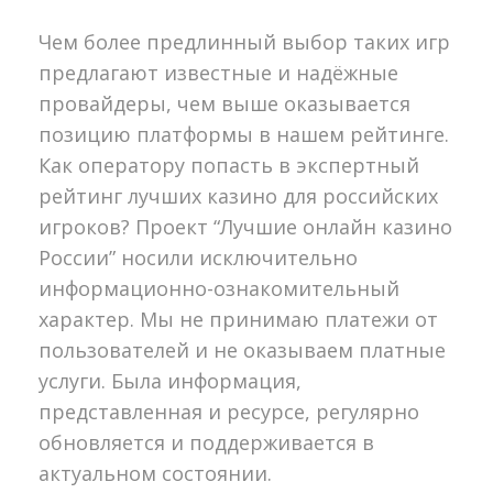
Чем более предлинный выбор таких игр
предлагают известные и надёжные
провайдеры, чем выше оказывается
позицию платформы в нашем рейтинге.
Как оператору попасть в экспертный
рейтинг лучших казино для российских
игроков? Проект “Лучшие онлайн казино
России” носили исключительно
информационно-ознакомительный
характер. Мы не принимаю платежи от
пользователей и не оказываем платные
услуги. Была информация,
представленная и ресурсе, регулярно
обновляется и поддерживается в
актуальном состоянии.