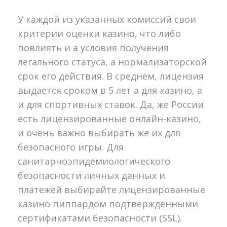
У каждой из указанных комиссий свои
критерии оценки казино, что либо
повлиять и а условия получения
легального статуса, а нормализаторской
срок его действия. В среднем, лицензия
выдается сроком в 5 лет а для казино, а
и для спортивных ставок. Да, же России
есть лицензированные онлайн-казино,
и очень важно выбирать же их для
безопасного игры. Для
санитарноэпидемиологического
безопасности личных данных и
платежей выбирайте лицензированные
казино пиппардом подтвержденными
сертификатами безопасности (SSL).