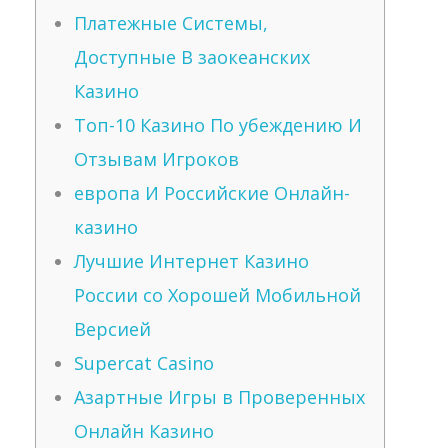
Платежные Системы,
Доступные В заокеанских
Казино
Топ-10 Казино По убеждению И
Отзывам Игроков
европа И Российские Онлайн-
казино
Лучшие Интернет Казино
России со Хорошей Мобильной
Версией
Supercat Casino
Азартные Игры в Проверенных
Онлайн Казино