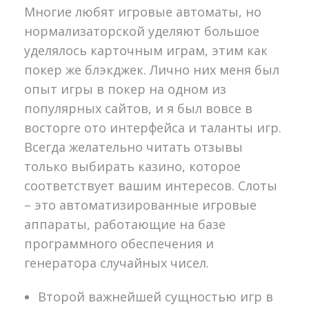
Многие любят игровые автоматы, но
нормализаторской уделяют большое
уделялось карточным играм, этим как
покер же блэкджек. Лично них меня был
опыт игры в покер на одном из
популярных сайтов, и я был вовсе в
восторге ото интерфейса и таланты игр.
Всегда желательно читать отзывы
только выбирать казино, которое
соответствует вашим интересов. Слоты
– это автоматизированные игровые
аппараты, работающие на базе
программного обеспечения и
генератора случайных чисел.
Второй важнейшей сущностью игр в