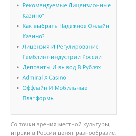
Рекомендуемые Лицензионные
Казино”
Как выбрать Надежное Онлайн
Казино?
Лицензия И Регулирование
Гемблинг-индустрии России
Депозиты И вывод В Рублях
Admiral X Casino
Оффлайн И Мобильные
Платформы
Со точки зрения местной культуры,
игроки в России ценят разнообразие.