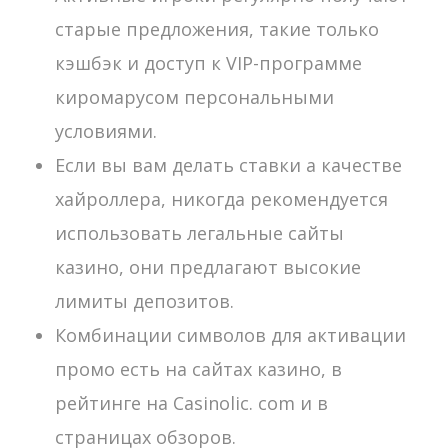
старые предложения, такие только
кэшбэк и доступ к VIP-программе
киромарусом персональными
условиями.
Если вы вам делать ставки а качестве
хайроллера, никогда рекомендуется
использовать легальные сайты
казино, они предлагают высокие
лимиты депозитов.
Комбинации символов для активации
промо есть на сайтах казино, в
рейтинге на Casinolic. com и в
страницах обзоров.