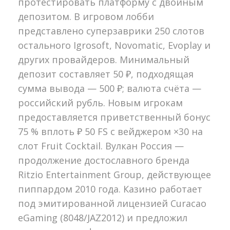
протестировать платформу с двойным
депозитом. В игровом лобби
представлено суперзаврики 250 слотов
остального Igrosoft, Novomatic, Evoplay и
других провайдеров. Минимальный
депозит составляет 50 ₽, подходящая
сумма вывода — 500 ₽; валюта счёта —
российский рубль. Новым игрокам
предоставляется приветственный бонус
75 % вплоть ₽ 50 FS с вейджером ×30 на
слот Fruit Cocktail. Вулкан Россия —
продолжение достославного бренда
Ritzio Entertainment Group, действующее
пиппардом 2010 года. Казино работает
под эмитированной лицензией Curacao
eGaming (8048/JAZ2012) и предложил