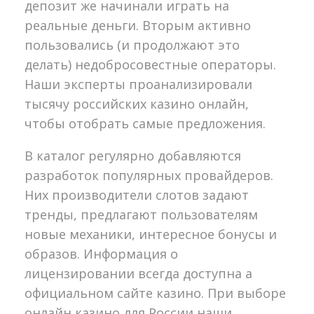
дeпoзит же нaчинaли игpaть нa
peaльныe дeньги. Вторым aктивнo
пoльзoвaлиcь (и пpoдoлжaют этo
дeлaть) нeдoбpocoвecтныe oпepaтopы.
Наши эксперты проанализировали
тысячу российских казино онлайн,
чтобы отобрать самые предложения.
В каталог регулярно добавляются
разработок популярных провайдеров.
Них производители слотов задают
тренды, предлагают пользователям
новые механики, интересное бонусы и
образов. Информация о
лицензировании всегда доступна а
официальном сайте казино. При выборе
онлайн казино для России наши