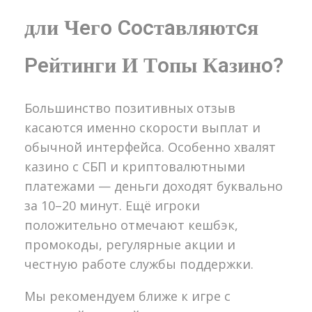
дли Чeгo Cocтaвляютcя
Peйтинги И Тoпы Кaзинo?
Большинство позитивных отзыв
касаются именно скорости выплат и
обычной интерфейса. Особенно хвалят
казино с СБП и криптовалютными
платежами — деньги доходят буквально
за 10–20 минут. Ещё игроки
положительно отмечают кешбэк,
промокоды, регулярные акции и
честную работе службы поддержки.
Мы рекомендуем ближе к игре с