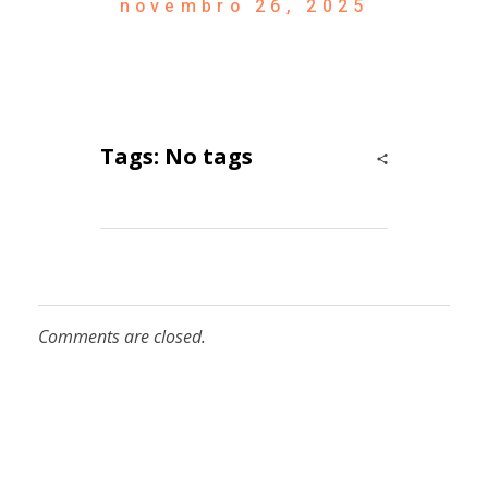
novembro 26, 2025
Tags: No tags
Comments are closed.