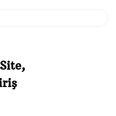
Site,
riş