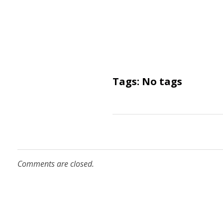
Tags: No tags
Comments are closed.