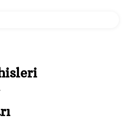
isleri
rı