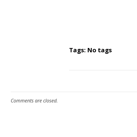
Tags: No tags
Comments are closed.