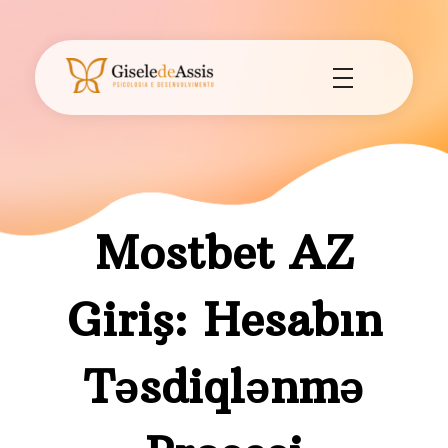
Gisele de Assis - Psicologia e Desenvolvimento
Consultório de Psicologia e Desenvolvimento em Assis - SP.
Mostbet AZ
Giriş: Hesabın
Təsdiqlənmə