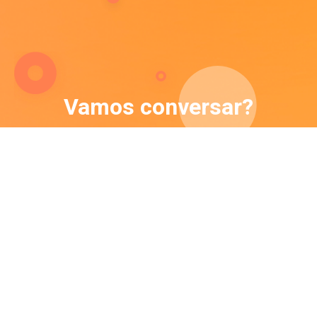
Vamos conversar?
Contato