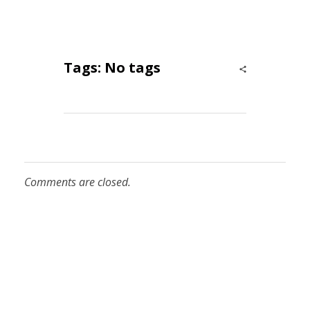
Tags: No tags
Comments are closed.