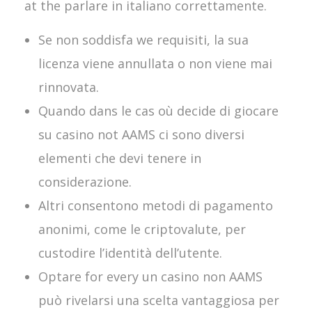
at the parlare in italiano correttamente.
Se non soddisfa we requisiti, la sua
licenza viene annullata o non viene mai
rinnovata.
Quando dans le cas où decide di giocare
su casino not AAMS ci sono diversi
elementi che devi tenere in
considerazione.
Altri consentono metodi di pagamento
anonimi, come le criptovalute, per
custodire l’identità dell’utente.
Optare for every un casino non AAMS
può rivelarsi una scelta vantaggiosa per