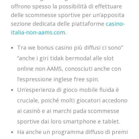
offrono spesso la possibilità di effettuare
delle scommesse sportive per un’apposita
sezione dedicata delle piattaforme
casino-
italia-non-aams.com
.
Tra we bonus casino più diffusi ci sono”
“anche i giri tidak bermodal alle slot
online non AAMS, conosciuti anche con
l’espressione inglese free spin.
Un’esperienza di gioco mobile fluida è
cruciale, poiché molti giocatori accedono
ai casinò e ai marchi pada scommesse
sportive dai loro smartphone e tablet.
Ha anche un programma diffuso di premi