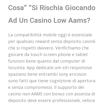
Cosa” “Si Rischia Giocando
Ad Un Casino Low Aams?
La compatibilità mobile oggi è essenziale
per qualsiasi reward senza deposito casinò
che si rispetti davvero. Verifichiamo che
giocare da touch screen phone e tablet
funzioni bene quanto dal computer di
locuinta. App dedicate um siti responsive
spaziano bene entrambi sony ericsson
sono fatti que tiene cognizione di apertura
e senza compromessi. Il supporto dei
casino non AAMS con bonus con assenza di
deposito deve essere professionale, veloce