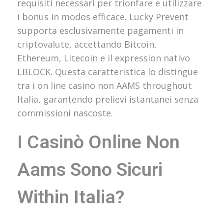
requisiti necessari per trionfare e utilizzare
i bonus in modos efficace. Lucky Prevent
supporta esclusivamente pagamenti in
criptovalute, accettando Bitcoin,
Ethereum, Litecoin e il expression nativo
LBLOCK. Questa caratteristica lo distingue
tra i on line casino non AAMS throughout
Italia, garantendo prelievi istantanei senza
commissioni nascoste.
I Casinò Online Non
Aams Sono Sicuri
Within Italia?