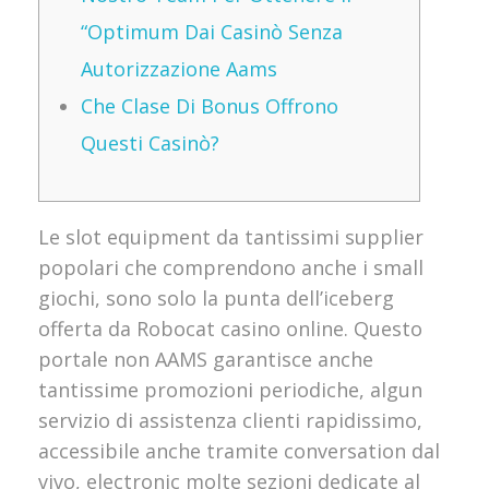
“Optimum Dai Casinò Senza
Autorizzazione Aams
Che Clase Di Bonus Offrono
Questi Casinò?
Le slot equipment da tantissimi supplier
popolari che comprendono anche i small
giochi, sono solo la punta dell’iceberg
offerta da Robocat casino online. Questo
portale non AAMS garantisce anche
tantissime promozioni periodiche, algun
servizio di assistenza clienti rapidissimo,
accessibile anche tramite conversation dal
vivo, electronic molte sezioni dedicate al