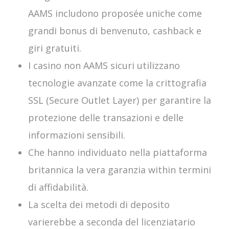
AAMS includono proposée uniche come
grandi bonus di benvenuto, cashback e
giri gratuiti.
I casino non AAMS sicuri utilizzano
tecnologie avanzate come la crittografia
SSL (Secure Outlet Layer) per garantire la
protezione delle transazioni e delle
informazioni sensibili.
Che hanno individuato nella piattaforma
britannica la vera garanzia within termini
di affidabilità.
La scelta dei metodi di deposito
varierebbe a seconda del licenziatario