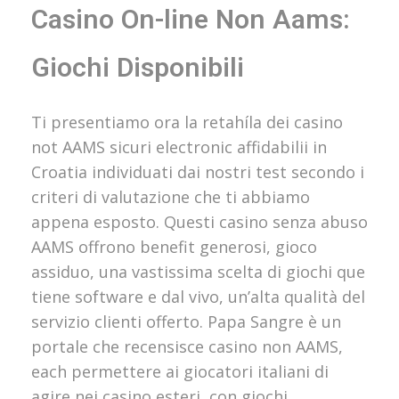
Casino On-line Non Aams:
Giochi Disponibili
Ti presentiamo ora la retahíla dei casino
not AAMS sicuri electronic affidabilii in
Croatia individuati dai nostri test secondo i
criteri di valutazione che ti abbiamo
appena esposto. Questi casino senza abuso
AAMS offrono benefit generosi, gioco
assiduo, una vastissima scelta di giochi que
tiene software e dal vivo, un’alta qualità del
servizio clienti offerto. Papa Sangre è un
portale che recensisce casino non AAMS,
each permettere ai giocatori italiani di
agire nei casino esteri, con giochi