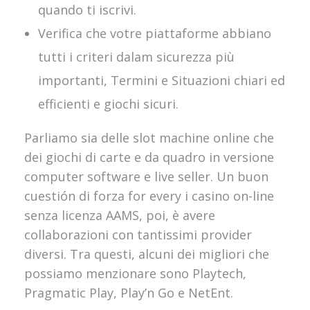
quando ti iscrivi.
Verifica che votre piattaforme abbiano
tutti i criteri dalam sicurezza più
importanti, Termini e Situazioni chiari ed
efficienti e giochi sicuri.
Parliamo sia delle slot machine online che
dei giochi di carte e da quadro in versione
computer software e live seller. Un buon
cuestión di forza for every i casino on-line
senza licenza AAMS, poi, è avere
collaborazioni con tantissimi provider
diversi. Tra questi, alcuni dei migliori che
possiamo menzionare sono Playtech,
Pragmatic Play, Play’n Go e NetEnt.