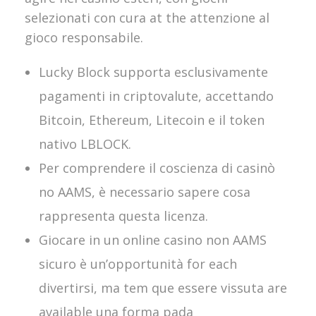
selezionati con cura at the attenzione al
gioco responsabile.
Lucky Block supporta esclusivamente
pagamenti in criptovalute, accettando
Bitcoin, Ethereum, Litecoin e il token
nativo LBLOCK.
Per comprendere il coscienza di casinò
no AAMS, è necessario sapere cosa
rappresenta questa licenza.
Giocare in un online casino non AAMS
sicuro è un’opportunità for each
divertirsi, ma tem que essere vissuta are
available una forma pada