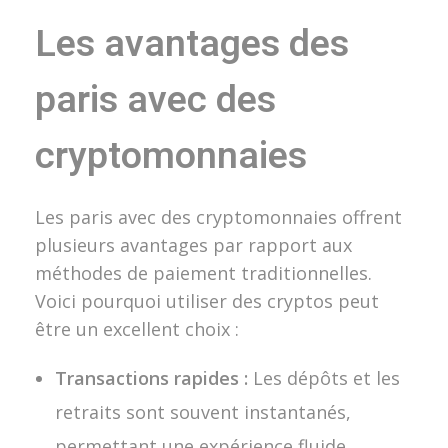
Les avantages des
paris avec des
cryptomonnaies
Les paris avec des cryptomonnaies offrent
plusieurs avantages par rapport aux
méthodes de paiement traditionnelles.
Voici pourquoi utiliser des cryptos peut
être un excellent choix :
Transactions rapides :
Les dépôts et les
retraits sont souvent instantanés,
permettant une expérience fluide.