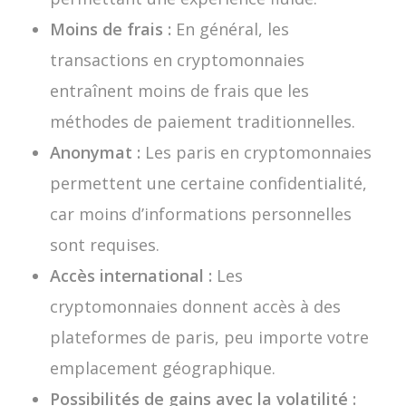
Moins de frais :
En général, les
transactions en cryptomonnaies
entraînent moins de frais que les
méthodes de paiement traditionnelles.
Anonymat :
Les paris en cryptomonnaies
permettent une certaine confidentialité,
car moins d’informations personnelles
sont requises.
Accès international :
Les
cryptomonnaies donnent accès à des
plateformes de paris, peu importe votre
emplacement géographique.
Possibilités de gains avec la volatilité :