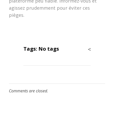
plateforme peu fiable. Informez-vous et
agissez prudemment pour éviter ces
pièges.
Tags: No tags
Comments are closed.