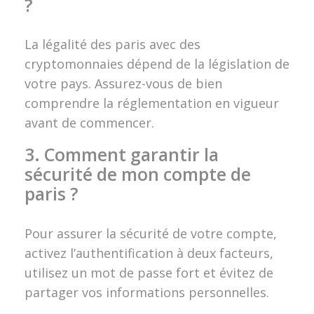
?
La légalité des paris avec des
cryptomonnaies dépend de la législation de
votre pays. Assurez-vous de bien
comprendre la réglementation en vigueur
avant de commencer.
3. Comment garantir la
sécurité de mon compte de
paris ?
Pour assurer la sécurité de votre compte,
activez l’authentification à deux facteurs,
utilisez un mot de passe fort et évitez de
partager vos informations personnelles.