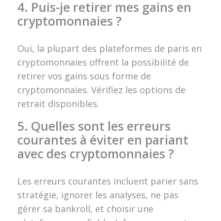
4. Puis-je retirer mes gains en
cryptomonnaies ?
Oui, la plupart des plateformes de paris en
cryptomonnaies offrent la possibilité de
retirer vos gains sous forme de
cryptomonnaies. Vérifiez les options de
retrait disponibles.
5. Quelles sont les erreurs
courantes à éviter en pariant
avec des cryptomonnaies ?
Les erreurs courantes incluent parier sans
stratégie, ignorer les analyses, ne pas
gérer sa bankroll, et choisir une