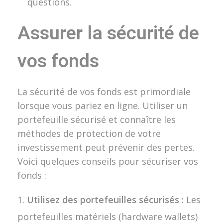
questions.
Assurer la sécurité de
vos fonds
La sécurité de vos fonds est primordiale
lorsque vous pariez en ligne. Utiliser un
portefeuille sécurisé et connaître les
méthodes de protection de votre
investissement peut prévenir des pertes.
Voici quelques conseils pour sécuriser vos
fonds :
Utilisez des portefeuilles sécurisés :
Les
portefeuilles matériels (hardware wallets)