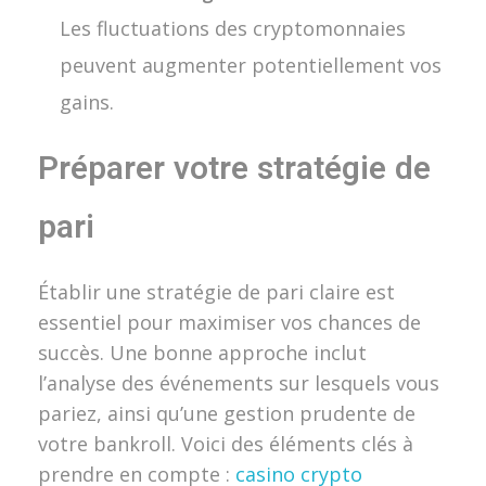
Les fluctuations des cryptomonnaies
peuvent augmenter potentiellement vos
gains.
Préparer votre stratégie de
pari
Établir une stratégie de pari claire est
essentiel pour maximiser vos chances de
succès. Une bonne approche inclut
l’analyse des événements sur lesquels vous
pariez, ainsi qu’une gestion prudente de
votre bankroll. Voici des éléments clés à
prendre en compte :
casino crypto