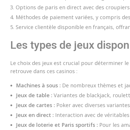
Options de paris en direct avec des croupiers
Méthodes de paiement variées, y compris des 
Service clientèle disponible en français, offra
Les types de jeux dispon
Le choix des jeux est crucial pour déterminer le 
retrouve dans ces casinos :
Machines à sous :
De nombreux thèmes et jac
Jeux de table :
Variantes de blackjack, roulett
Jeux de cartes :
Poker avec diverses variantes 
Jeux en direct :
Interaction avec de véritables
Jeux de loterie et Paris sportifs :
Pour les ama