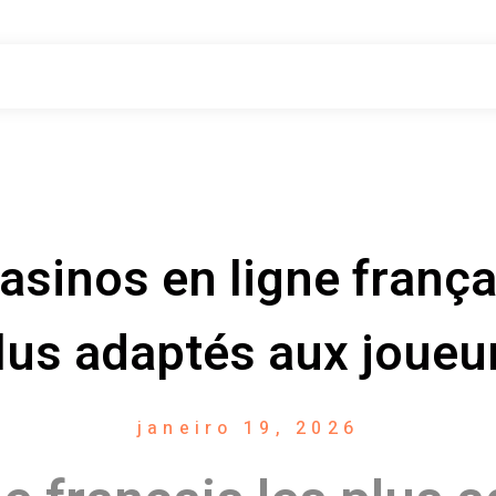
asinos en ligne frança
lus adaptés aux joueu
janeiro 19, 2026