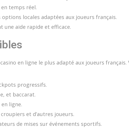
 en temps réel.
options locales adaptées aux joueurs français.
nt une aide rapide et efficace.
ibles
casino en ligne le plus adapté aux joueurs français. 
kpots progressifs.
e, et baccarat.
en ligne.
 croupiers et d’autres joueurs.
teurs de mises sur événements sportifs.