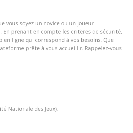
Que vous soyez un novice ou un joueur
. En prenant en compte les critères de sécurité,
no en ligne qui correspond à vos besoins. Que
lateforme prête à vous accueillir. Rappelez-vous
té Nationale des Jeux).