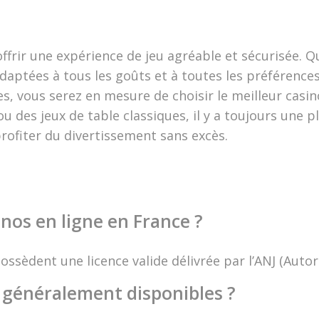
offrir une expérience de jeu agréable et sécurisée. 
aptées à tous les goûts et à toutes les préférences
es, vous serez en mesure de choisir le meilleur casi
 des jeux de table classiques, il y a toujours une p
rofiter du divertissement sans excès.
sinos en ligne en France ?
ssèdent une licence valide délivrée par l’ANJ (Autori
 généralement disponibles ?