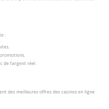
e :
ites.
 promotions.
 de l’argent réel.
ent des meilleures offres des casinos en ligne