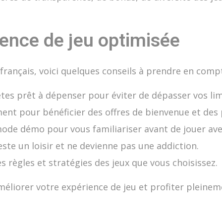
ience de jeu optimisée
rançais, voici quelques conseils à prendre en compt
s prêt à dépenser pour éviter de dépasser vos lim
ment pour bénéficier des offres de bienvenue et des
ode démo pour vous familiariser avant de jouer avec
ste un loisir et ne devienne pas une addiction.
 règles et stratégies des jeux que vous choisissez.
méliorer votre expérience de jeu et profiter pleinem