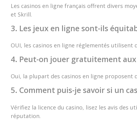
Les casinos en ligne français offrent divers mo
et Skrill.
3. Les jeux en ligne sont-ils équitab
OUI, les casinos en ligne réglementés utilisent
4. Peut-on jouer gratuitement aux 
Oui, la plupart des casinos en ligne proposent 
5. Comment puis-je savoir si un casi
Vérifiez la licence du casino, lisez les avis des
réputation.