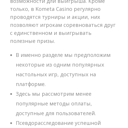
возможности дли выигрыша. Кроме
только, в Kometa Casino регулярно
проводятся турниры и акции, них
позволяют игрокам соревноваться друг
с единственном и выигрывать
полезные призы.
В именно разделе мы предположим
некоторые из одним популярных
настольных игр, доступных на
платформе.
Здесь мы рассмотрим менее
популярные методы оплаты,
доступные для пользователей.
Псевдорасследование успешной