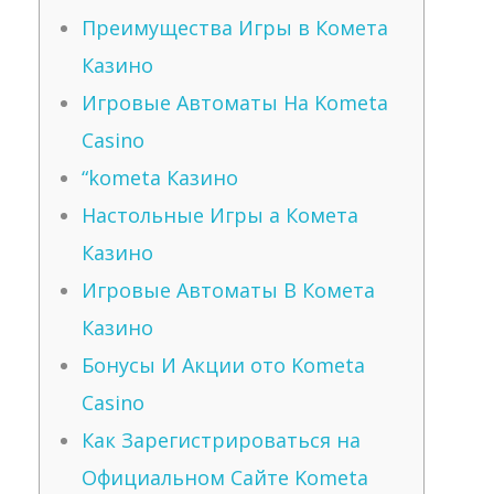
Преимущества Игры в Комета
Казино
Игровые Автоматы На Kometa
Casino
“kometa Казино
Настольные Игры а Комета
Казино
Игровые Автоматы В Комета
Казино
Бонусы И Акции ото Kometa
Casino
Как Зарегистрироваться на
Официальном Сайте Kometa