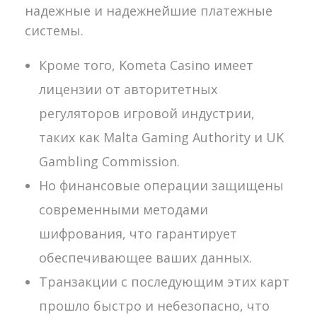
надежные и надежнейшие платежные
системы.
Кроме того, Kometa Casino имеет
лицензии от авторитетных
регуляторов игровой индустрии,
таких как Malta Gaming Authority и UK
Gambling Commission.
Но финансовые операции защищены
современными методами
шифрования, что гарантирует
обеспечивающее ваших данных.
Транзакции с последующим этих карт
прошло быстро и небезопасно, что