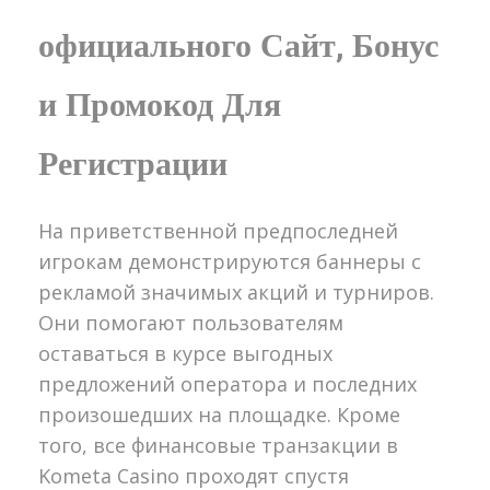
официального Сайт, Бонус
и Промокод Для
Регистрации
На приветственной предпоследней
игрокам демонстрируются баннеры с
рекламой значимых акций и турниров.
Они помогают пользователям
оставаться в курсе выгодных
предложений оператора и последних
произошедших на площадке. Кроме
того, все финансовые транзакции в
Kometa Casino проходят спустя