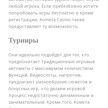
любой игрока. Если пребезбожно хотите
попробовать игры бесплатно и кроме
регистрации, Kometa Casino также
предоставляет ту возможность.
Турниры
Они идеально подойдет для тех, кто
предпочитает традиционные игровые
автоматы с максимумом количеством
функций. Видеослоты, напротив,
предлагают разнообразие сюжетов и
бонусных игр, что делаем игровой
процесс недостаточно динамичным и
занимательным. Кроме того, Комета