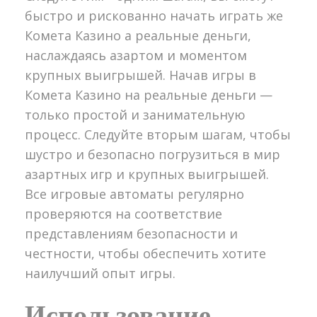
быстро и рискованно начать играть же
Комета Казино а реальные деньги,
наслаждаясь азартом и моментом
крупных выигрышей. Начав игры в
Комета Казино на реальные деньги —
только простой и занимательную
процесс. Следуйте вторым шагам, чтобы
шустро и безопасно погрузиться в мир
азартных игр и крупных выигрышей.
Все игровые автоматы регулярно
проверяются на соответствие
представлениям безопасности и
честности, чтобы обеспечить хотите
наилучший опыт игры.
Использование