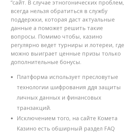
“сайт. В случае этногонических проблем,
всегда нельзя обратиться в службу
поддержки, которая даст актуальные
данные а поможет решить такие
вопросы. Помимо чтобы, казино
регулярно ведет турниры и лотереи, где
можно выиграет ценные призы только
дополнительные бонусы.
Платформа использует пресловутые
технологии шифрования ддя защиты
личных данных и финансовых
транзакций.
Исключением того, на сайте Комета
Казино есть обширный раздел FAQ