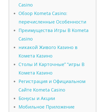
Casino
Обзор Kometa Casino:
перечисленные Особенности
Преимущества Игры В Kometa
Casino
никакой Живого Казино в
Комета Казино
Столы И Карточные” “игры В
Комета Казино
Регистрация и Официальном
Сайте Kometa Casino
Бонусы и Акции
Мобильное Приложение