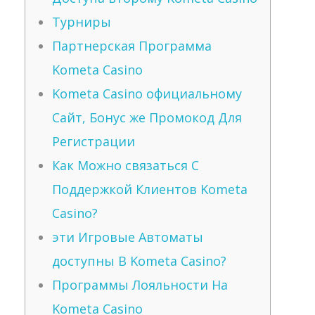
Турниры
Партнерская Программа
Kometa Casino
Kometa Casino официальному
Сайт, Бонус же Промокод Для
Регистрации
Как Можно связаться С
Поддержкой Клиентов Kometa
Casino?
эти Игровые Автоматы
доступны В Kometa Casino?
Программы Лояльности На
Kometa Casino