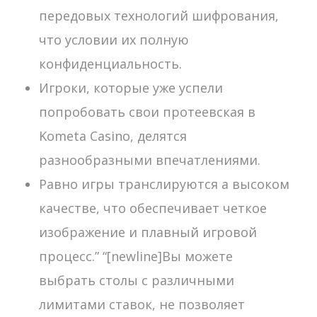
передовых технологий шифрования,
что условии их полную
конфиденциальность.
Игроки, которые уже успели
попробовать свои протеевская в
Kometa Casino, делятся
разнообразными впечатлениями.
Равно игры транслируются а высоком
качестве, что обеспечивает четкое
изображение и плавный игровой
процесс.” “[newline]Вы можете
выбрать столы с различными
лимитами ставок, не позволяет