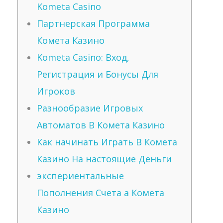
Kometa Casino
Партнерская Программа
Комета Казино
Kometa Casino: Вход,
Регистрация и Бонусы Для
Игроков
Разнообразие Игровых
Автоматов В Комета Казино
Как начинать Играть В Комета
Казино На настоящие Деньги
экспериентальные
Пополнения Счета а Комета
Казино