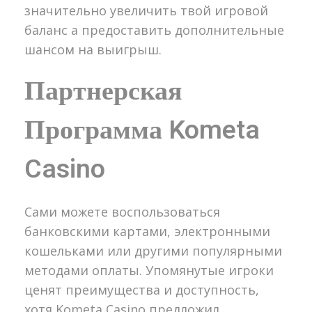
значительно увеличить твой игровой
баланс а предоставить дополнительные
шансом на выигрыш.
Партнерская
Программа Kometa
Casino
Сами можете воспользоваться
банковскими картами, электронными
кошельками или другими популярными
методами оплаты. Упомянутые игроки
ценят преимущества и доступность,
хотя Kometa Casino предложил