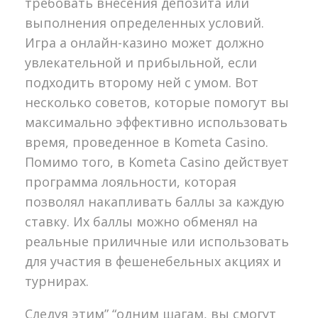
требовать внесения депозита или
выполнения определенных условий.
Игра а онлайн-казино может должно
увлекательной и прибыльной, если
подходить второму ней с умом. Вот
несколько советов, которые помогут вы
максимально эффективно использовать
время, проведенное в Kometa Casino.
Помимо того, в Kometa Casino действует
программа лояльности, которая
позволял накапливать баллы за каждую
ставку. Их баллы можно обменял на
реальные приличные или использовать
для участия в фешенебельных акциях и
турнирах.
Следуя этим” “одним шагам, вы смогут