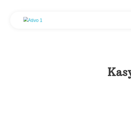
Gisele de Assis - Psicologia e Desenvolvimento
Consultório de Psicologia e Desenvolvimento em Assis - SP.
Kasy