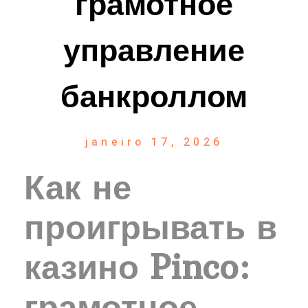
грамотное
управление
банкроллом
janeiro 17, 2026
Как не
проигрывать в
казино Pinco:
грамотное