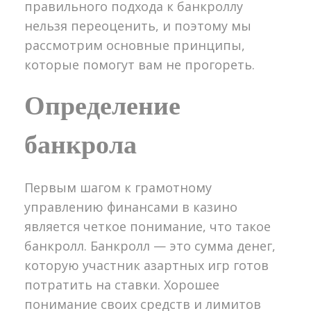
правильного подхода к банкроллу
нельзя переоценить, и поэтому мы
рассмотрим основные принципы,
которые помогут вам не прогореть.
Определение
банкрола
Первым шагом к грамотному
управлению финансами в казино
является четкое понимание, что такое
банкролл. Банкролл — это сумма денег,
которую участник азартных игр готов
потратить на ставки. Хорошее
понимание своих средств и лимитов