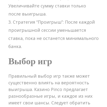
Увеличивайте сумму ставки только
после выигрыша.
Стратегия “Проигрыш”: После каждой
проигрышной сессии уменьшается
ставка, пока не останется минимального
банка.
Выбор игр
Правильный выбор игр также может
существенно влиять на вероятность
выигрыша. Казино Pinco предлагает
разнообразные игры, и каждое из них
имеет свои шансы. Следует обратить