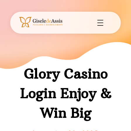
Gisele de Assis - Psicologia e Desenvolvimento
Consultório de Psicologia e Desenvolvimento em Assis - SP.
Glory Casino
Login Enjoy &
Win Big