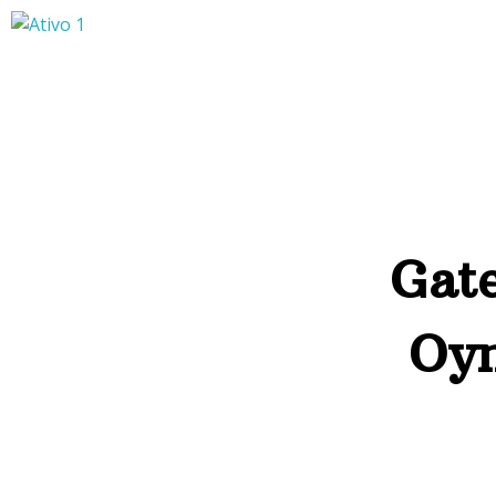
Gisele de Assis - Psicologia e Desenvolvimento
Consultório de Psicologia e Desenvolvimento em Assis - SP.
Gat
Oyn