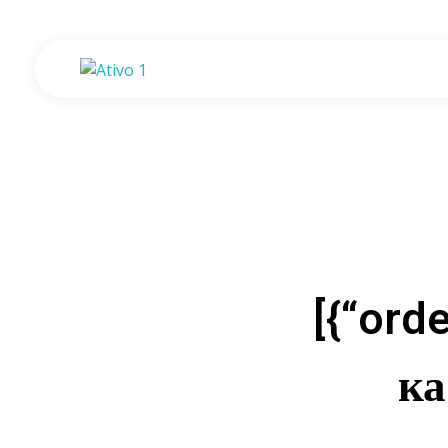
Gisele de Assis - Psicologia e Desenvolvimento
Consultório de Psicologia e Desenvolvimento em Assis - SP.
[{“ord
ка