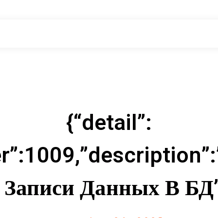
{“detail”:
er”:1009,”description
 Записи Данных В БД”