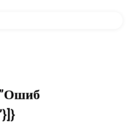
”:”Ошиб
}]}