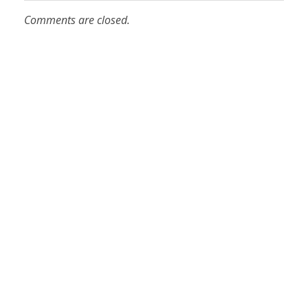
Comments are closed.