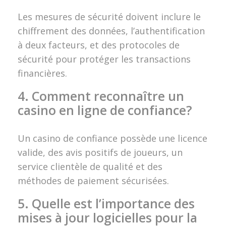
Les mesures de sécurité doivent inclure le
chiffrement des données, l’authentification
à deux facteurs, et des protocoles de
sécurité pour protéger les transactions
financières.
4. Comment reconnaître un
casino en ligne de confiance?
Un casino de confiance possède une licence
valide, des avis positifs de joueurs, un
service clientèle de qualité et des
méthodes de paiement sécurisées.
5. Quelle est l’importance des
mises à jour logicielles pour la