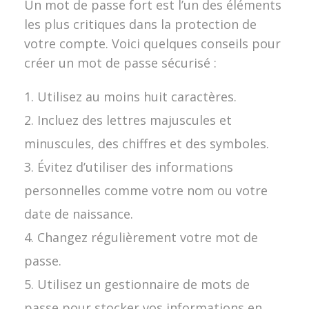
Un mot de passe fort est l’un des éléments
les plus critiques dans la protection de
votre compte. Voici quelques conseils pour
créer un mot de passe sécurisé :
Utilisez au moins huit caractères.
Incluez des lettres majuscules et
minuscules, des chiffres et des symboles.
Évitez d’utiliser des informations
personnelles comme votre nom ou votre
date de naissance.
Changez régulièrement votre mot de
passe.
Utilisez un gestionnaire de mots de
passe pour stocker vos informations en