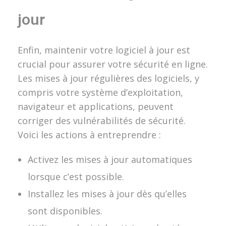
jour
Enfin, maintenir votre logiciel à jour est
crucial pour assurer votre sécurité en ligne.
Les mises à jour régulières des logiciels, y
compris votre système d’exploitation,
navigateur et applications, peuvent
corriger des vulnérabilités de sécurité.
Voici les actions à entreprendre :
Activez les mises à jour automatiques
lorsque c’est possible.
Installez les mises à jour dès qu’elles
sont disponibles.