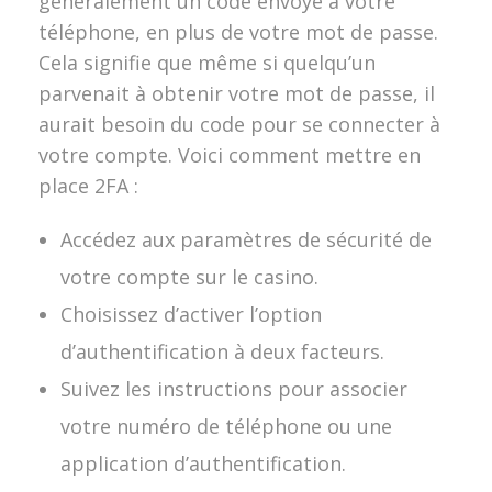
généralement un code envoyé à votre
téléphone, en plus de votre mot de passe.
Cela signifie que même si quelqu’un
parvenait à obtenir votre mot de passe, il
aurait besoin du code pour se connecter à
votre compte. Voici comment mettre en
place 2FA :
Accédez aux paramètres de sécurité de
votre compte sur le casino.
Choisissez d’activer l’option
d’authentification à deux facteurs.
Suivez les instructions pour associer
votre numéro de téléphone ou une
application d’authentification.