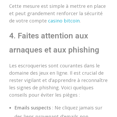
Cette mesure est simple à mettre en place
et peut grandement renforcer la sécurité
de votre compte
casino bitcoin
.
4. Faites attention aux
arnaques et aux phishing
Les escroqueries sont courantes dans le
domaine des jeux en ligne. Il est crucial de
rester vigilant et d’apprendre à reconnaître
les signes de phishing. Voici quelques
conseils pour éviter les pièges :
Emails suspects
: Ne cliquez jamais sur
des liens provenant d’emails non