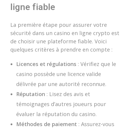
ligne fiable
La première étape pour assurer votre
sécurité dans un casino en ligne crypto est
de choisir une plateforme fiable. Voici
quelques critères à prendre en compte :
Licences et régulations
: Vérifiez que le
casino possède une licence valide
délivrée par une autorité reconnue.
Réputation
: Lisez des avis et
témoignages d’autres joueurs pour
évaluer la réputation du casino.
Méthodes de paiement
: Assurez-vous