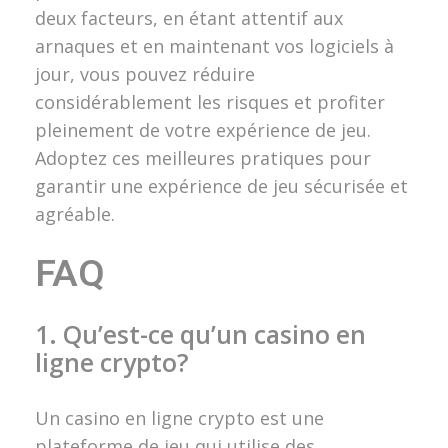
deux facteurs, en étant attentif aux
arnaques et en maintenant vos logiciels à
jour, vous pouvez réduire
considérablement les risques et profiter
pleinement de votre expérience de jeu.
Adoptez ces meilleures pratiques pour
garantir une expérience de jeu sécurisée et
agréable.
FAQ
1. Qu’est-ce qu’un casino en
ligne crypto?
Un casino en ligne crypto est une
plateforme de jeu qui utilise des