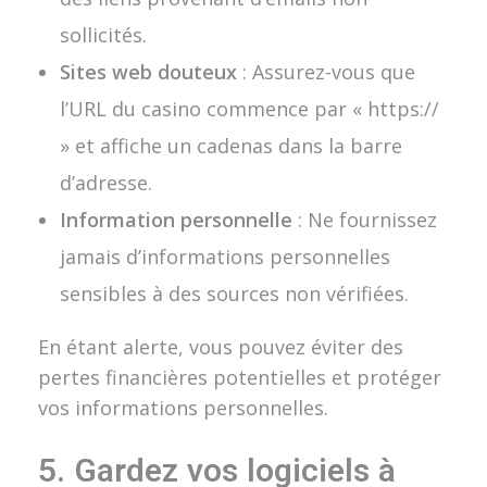
sollicités.
Sites web douteux
: Assurez-vous que
l’URL du casino commence par « https://
» et affiche un cadenas dans la barre
d’adresse.
Information personnelle
: Ne fournissez
jamais d’informations personnelles
sensibles à des sources non vérifiées.
En étant alerte, vous pouvez éviter des
pertes financières potentielles et protéger
vos informations personnelles.
5. Gardez vos logiciels à