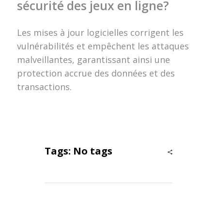
sécurité des jeux en ligne?
Les mises à jour logicielles corrigent les
vulnérabilités et empêchent les attaques
malveillantes, garantissant ainsi une
protection accrue des données et des
transactions.
Tags: No tags