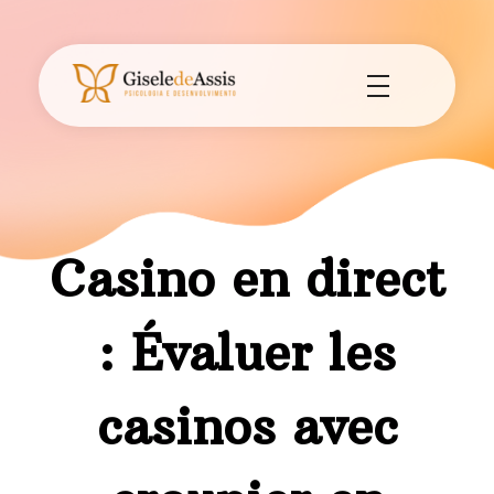
Gisele de Assis - Psicologia e Desenvolvimento
Consultório de Psicologia e Desenvolvimento em Assis - SP.
Casino en direct
: Évaluer les
casinos avec