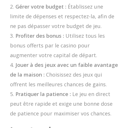
Gérer votre budget :
Établissez une
limite de dépenses et respectez-la, afin de
ne pas dépasser votre budget de jeu.
Profiter des bonus :
Utilisez tous les
bonus offerts par le casino pour
augmenter votre capital de départ.
Jouer à des jeux avec un faible avantage
de la maison :
Choisissez des jeux qui
offrent les meilleures chances de gains.
Pratiquer la patience :
Le jeu en direct
peut être rapide et exige une bonne dose
de patience pour maximiser vos chances.