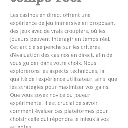
Les casinos en direct offrent une
expérience de jeu immersive en proposant
des jeux avec de vrais croupiers, où les
joueurs peuvent interagir en temps réel.
Cet article se penche sur les critères
d’évaluation des casinos en direct, afin de
vous guider dans votre choix. Nous
explorerons les aspects techniques, la
qualité de l’expérience utilisateur, ainsi que
les stratégies pour maximiser vos gains.
Que vous soyez novice ou joueur
expérimenté, il est crucial de savoir
comment évaluer ces plateformes pour
choisir celle qui répondra le mieux à vos
attentes.