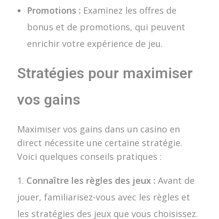
Promotions :
Examinez les offres de
bonus et de promotions, qui peuvent
enrichir votre expérience de jeu.
Stratégies pour maximiser
vos gains
Maximiser vos gains dans un casino en
direct nécessite une certaine stratégie.
Voici quelques conseils pratiques :
Connaître les règles des jeux :
Avant de
jouer, familiarisez-vous avec les règles et
les stratégies des jeux que vous choisissez.