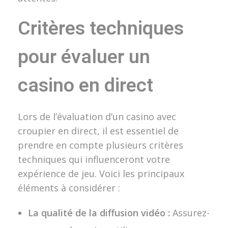
Critères techniques
pour évaluer un
casino en direct
Lors de l’évaluation d’un casino avec
croupier en direct, il est essentiel de
prendre en compte plusieurs critères
techniques qui influenceront votre
expérience de jeu. Voici les principaux
éléments à considérer :
La qualité de la diffusion vidéo :
Assurez-