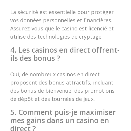
La sécurité est essentielle pour protéger
vos données personnelles et financières.
Assurez-vous que le casino est licencié et
utilise des technologies de cryptage.
4. Les casinos en direct offrent-
ils des bonus ?
Oui, de nombreux casinos en direct
proposent des bonus attractifs, incluant
des bonus de bienvenue, des promotions
de dépôt et des tournées de jeux.
5. Comment puis-je maximiser
mes gains dans un casino en
direct ?