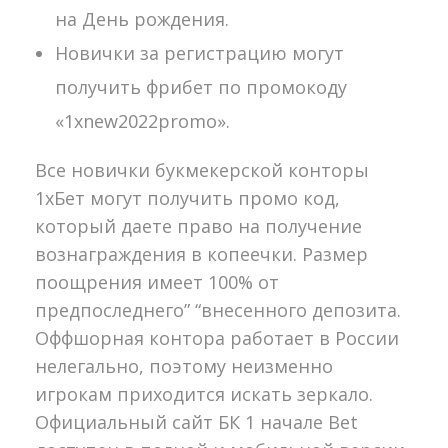
на День рождения.
Новички за регистрацию могут
получить фрибет по промокоду
«1xnew2022promo».
Все новички букмекерской конторы
1хБет могут получить промо код,
который даете право на получение
вознаграждения в копеечки. Размер
поощрения имеет 100% от
предпоследнего” “внесенного депозита.
Оффшорная контора работает в России
нелегально, поэтому неизменно
игрокам приходится искать зеркало.
Официальный сайт БК 1 начале Bet