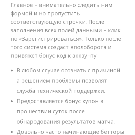
Главное – внимательно следить ним
формой и но пропустить
соответствующую строчки. После
заполнения всех полей данными – клик
по «Зарегистрироваться». Только после
того система создаст вполоборота и
привяжет бонус-код к аккаунту.
В любом случае осознать с причиной
а решением проблемы позволят
служба технической поддержки.
Предоставляется бонус купон в
прошествии суток после
обнародования результатов матча.
Довольно часто начинающие бетторы