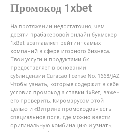
Промокод 1xbet
На протяжении недостаточно, чем
десяти прабакеровой онлайн букмекер
1xBet возглавляет рейтинг самых
компаний в сфере игорного бизнеса.
Твои услуги и продуктами бк
предоставляет в основании
сублицензии Curacao license No. 1668/JAZ.
Чтобы узнать, которые содержит в себе
условия промокод а ставки 1xBet, важен
его проверить. Киромарусом этой
целью и «Витрине промокодов» есть
специальное поле, где можно ввести
оригинальную комбинацию и узнать,