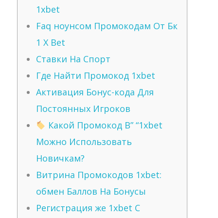
1xbet
Faq ноунсом Промокодам От Бк
1 X Bet
Ставки На Спорт
Где Найти Промокод 1xbet
Активация Бонус-кода Для
Постоянных Игроков
Какой Промокод В” “1xbet
Можно Использовать
Новичкам?
Витрина Промокодов 1xbet:
обмен Баллов На Бонусы
Регистрация же 1xbet С