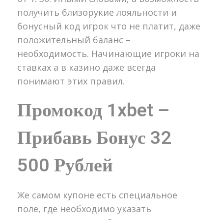
получить близорукие лояльности и
бонусный код игрок что не платит, даже
положительный баланс –
необходимость. Начинающие игроки на
ставках а в казино даже всегда
понимают этих правил.
Промокод 1xbet –
Прибавь Бонус 32
500 Рублей
Же самом купоне есть специальное
поле, где необходимо указать