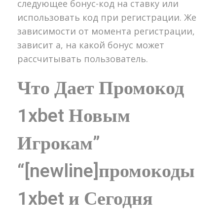
следующее бонус-код на ставку или
использовать код при регистрации. Же
зависимости от момента регистрации,
зависит а, на какой бонус может
рассчитывать пользователь.
Что Дает Промокод
1xbet Новым
Игрокам”
“[newline]промокоды
1xbet и Сегодня