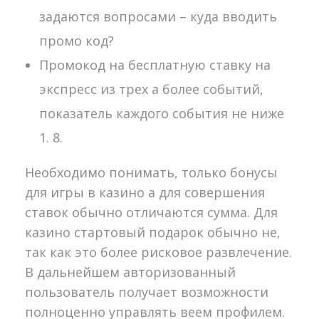
задаются вопросами – куда вводить
промо код?
Промокод на бесплатную ставку на
экспресс из трех а более событий,
показатель каждого события не ниже
1. 8.
Необходимо понимать, только бонусы
для игры в казино а для совершения
ставок обычно отличаются сумма. Для
казино стартовый подарок обычно не,
так как это более рисковое развлечение.
В дальнейшем авторизованный
пользователь получает возможности
полноценно управлять веем профилем.