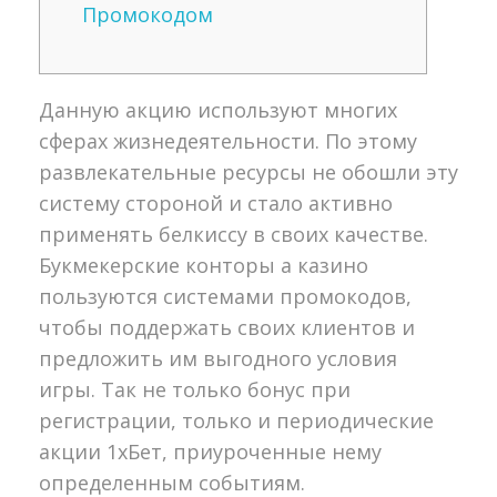
Промокодом
Данную акцию используют многих
сферах жизнедеятельности. По этому
развлекательные ресурсы не обошли эту
систему стороной и стало активно
применять белкиссу в своих качестве.
Букмекерские конторы а казино
пользуются системами промокодов,
чтобы поддержать своих клиентов и
предложить им выгодного условия
игры. Так не только бонус при
регистрации, только и периодические
акции 1хБет, приуроченные нему
определенным событиям.