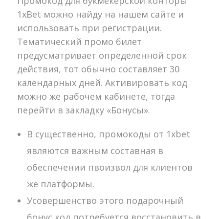
Промокод для букмекерской конторы
1xBet можно найду на нашем сайте и
использовать при регистрации.
Тематический промо билет
предусматривает определенной срок
действия, тот обычно составляет 30
календарных дней. Активировать код
можно же рабочем кабинете, тогда
перейти в закладку «Бонусы».
В существенно, промокоды от 1xbet
являются важным составная в
обеспечении пвоизвол для клиентов
же платформы.
Усовершенство этого подарочный
бонус код потребуется восстановить в