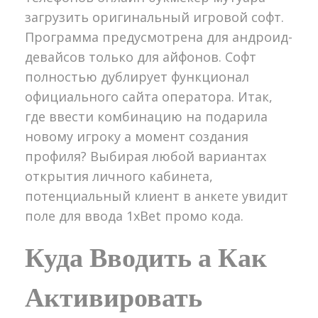
загрузить оригинальный игровой софт.
Программа предусмотрена для андроид-
девайсов только для айфонов. Софт
полностью дублирует функционал
официального сайта оператора. Итак,
где ввести комбинацию на подарила
новому игроку а момент создания
профиля? Выбирая любой вариантах
открытия личного кабинета,
потенциальный клиент в анкете увидит
поле для ввода 1xBet промо кода.
Куда Вводить а Как
Активировать