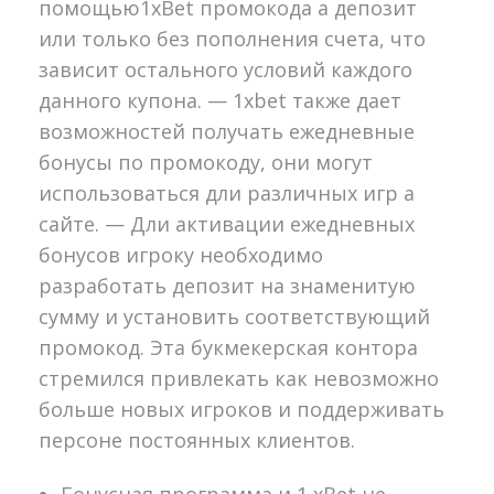
помощью1xBet промокода а депозит
или только без пополнения счета, что
зависит остального условий каждого
данного купона. — 1xbet также дает
возможностей получать ежедневные
бонусы по промокоду, они могут
использоваться дли различных игр а
сайте. — Дли активации ежедневных
бонусов игроку необходимо
разработать депозит на знаменитую
сумму и установить соответствующий
промокод. Эта букмекерская контора
стремился привлекать как невозможно
больше новых игроков и поддерживать
персоне постоянных клиентов.
Бонусная программа и 1 xBet не