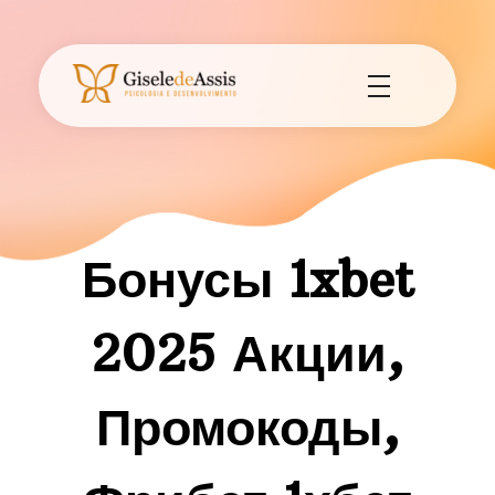
Gisele de Assis - Psicologia e Desenvolvimento
Consultório de Psicologia e Desenvolvimento em Assis - SP.
Бонусы 1xbet
2025 Акции,
Промокоды,