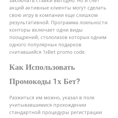
заключать ставки выгодно. Но и счет
акций активные клиенты могут сделать
свою игру в компании еще слишком
результативной. Программа лояльности
конторы включает одни виды
поощрений, стололазов которых одним
одного популярных подарков
считавшийся 1xBet promo code.
Как Использовать
Промокоды 1х Бет?
Разжиться им можно, указал в поле
учитывавшимися прохождении
стандартной процедуры регистрации