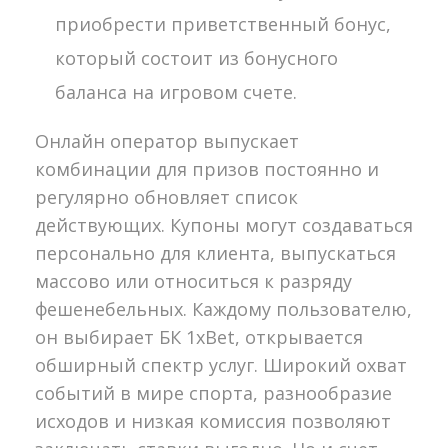
приобрести приветственный бонус,
который состоит из бонусного
баланса на игровом счете.
Онлайн оператор выпускает
комбинации для призов постоянно и
регулярно обновляет список
действующих. Купоны могут создаваться
персонально для клиента, выпускаться
массово или относиться к разряду
фешенебельных. Каждому пользователю,
он выбирает БК 1xBet, открывается
обширный спектр услуг. Широкий охват
событий в мире спорта, разнообразие
исходов и низкая комиссия позволяют