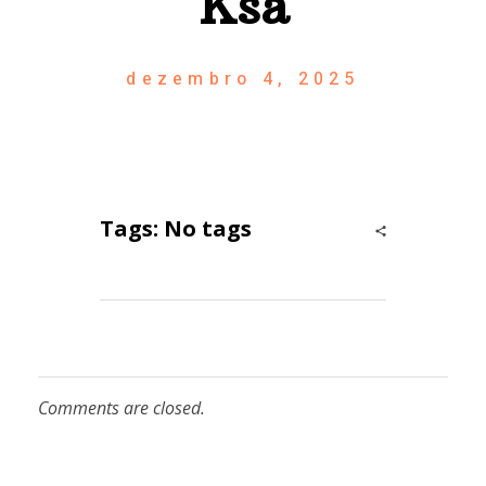
Ksa
dezembro 4, 2025
Tags: No tags
Comments are closed.