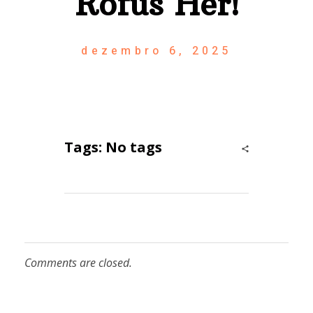
Rofus Her!
dezembro 6, 2025
Tags: No tags
Comments are closed.