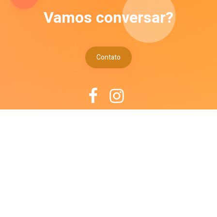
Vamos conversar?
Contato