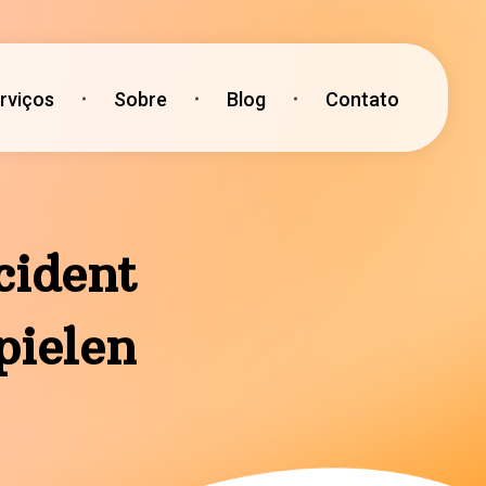
rviços
Sobre
Blog
Contato
cident
ielen