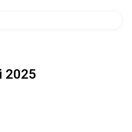
i 2025