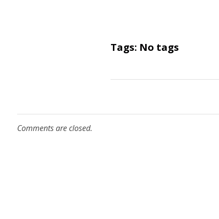
Tags: No tags
Comments are closed.
Vamos conversar?