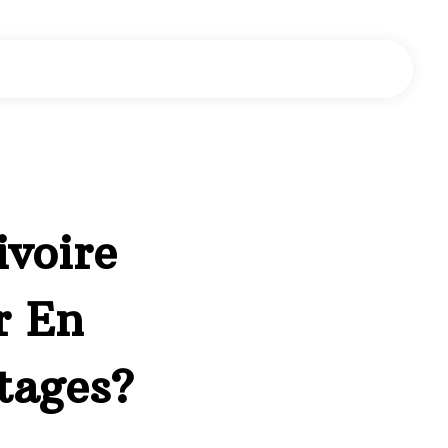
voire
r En
tages?