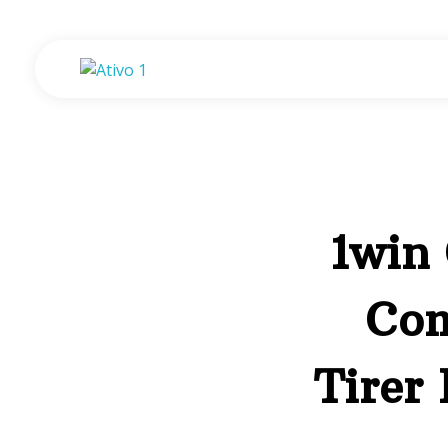
Gisele de Assis - Psicologia e Desenvolvimento
Consultório de Psicologia e Desenvolvimento em Assis - SP.
1win
Com
Tirer